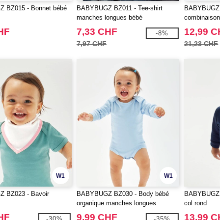
 BZ015 - Bonnet bébé
BABYBUGZ BZ011 - Tee-shirt
BABYBUGZ 
manches longues bébé
combinaison
HF
7,33 CHF
12,99 
-8%
7,97 CHF
21,23 CHF
W1
W1
 BZ023 - Bavoir
BABYBUGZ BZ030 - Body bébé
BABYBUGZ B
organique manches longues
col rond
HF
9,99 CHF
13,99 
-30%
-35%