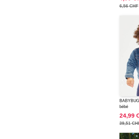
6,56 CHF
(3)
EXCD BY PROMODORO
(5)
FRUIT OF THE LOOM VINTAGE
(4)
Finden & Hales
(18)
Flexfit
(136)
Front row
(21)
Fruit of the Loom
(76)
Gildan
(45)
Henbury
(21)
Herock
(30)
JHK
(65)
BABYBUGZ 
JUST T'S
bébé
(8)
Jack&Jones
24,99 
(6)
Just Cool
39,51 CH
(45)
Karlowsky
(47)