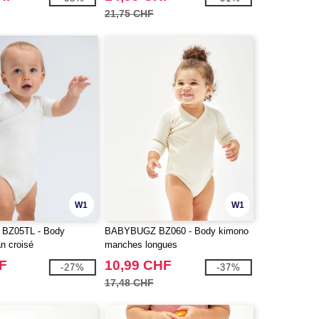
21,75 CHF
W1
W1
BZ05TL - Body
BABYBUGZ BZ060 - Body kimono
n croisé
manches longues
F
10,99 CHF
-27%
-37%
17,48 CHF