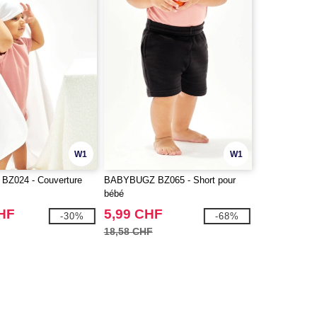
W1
W1
Z024 - Couverture
BABYBUGZ BZ065 - Short pour
bébé
CHF
5,99 CHF
-30%
-68%
18,58 CHF