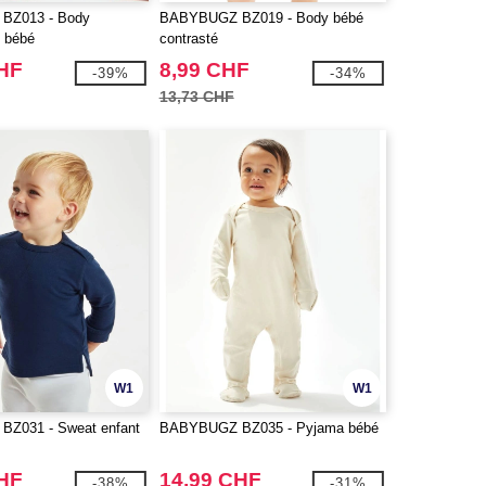
BZ013 - Body
BABYBUGZ BZ019 - Body bébé
 bébé
contrasté
CHF
8,99 CHF
-39%
-34%
13,73 CHF
W1
W1
Z031 - Sweat enfant
BABYBUGZ BZ035 - Pyjama bébé
CHF
14,99 CHF
-38%
-31%