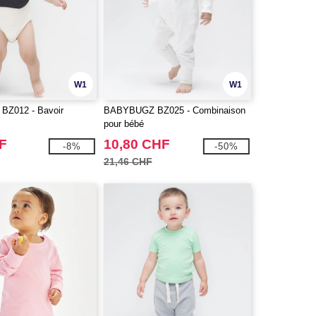
W1
W1
Z012 - Bavoir
BABYBUGZ BZ025 - Combinaison
pour bébé
F
10,80 CHF
-8%
-50%
21,46 CHF