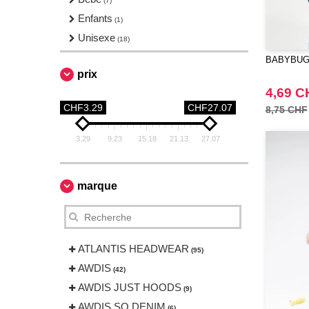
(7)
Enfants
(1)
Unisexe
(18)
BABYBUGZ
prix
4,69 C
CHF3.29
CHF27.07
8,75 CHF
3.29
9.23
15.18
21.13
27.07
marque
ATLANTIS HEADWEAR
(95)
AWDIS
(42)
AWDIS JUST HOODS
(9)
AWDIS SO DENIM
(6)