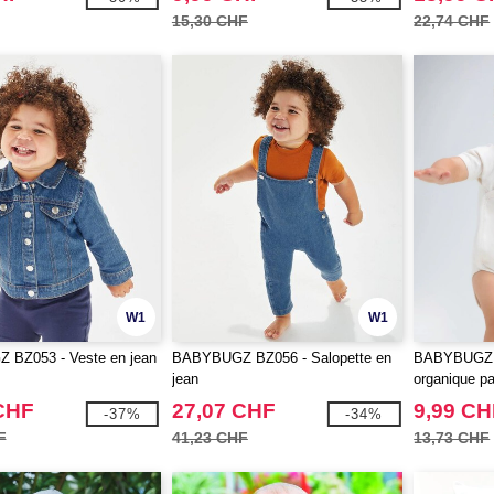
15,30 CHF
22,74 CHF
W1
W1
BZ053 - Veste en jean
BABYBUGZ BZ056 - Salopette en
BABYBUGZ 
jean
organique pa
CHF
27,07 CHF
9,99 CH
-37%
-34%
F
41,23 CHF
13,73 CHF