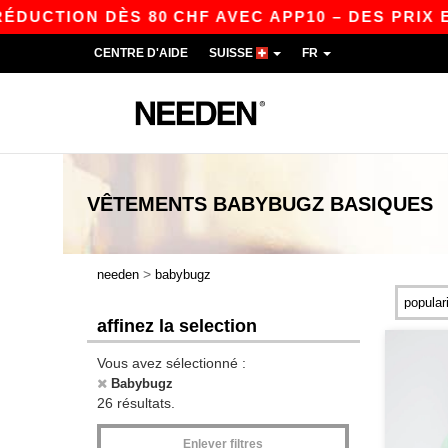
ION DÈS 80 CHF AVEC APP10 – DES PRIX ENCOR
CENTRE D'AIDE
SUISSE
FR
VÊTEMENTS
BABYBUGZ
BASIQUES
>
needen
babybugz
affinez la selection
Vous avez sélectionné :
Babybugz
26 résultats.
Enlever filtres