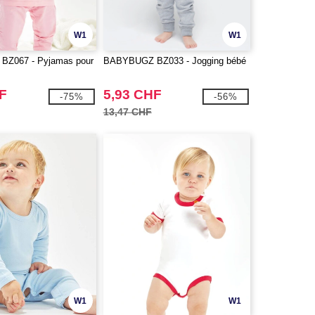
W1
W1
Z067 - Pyjamas pour
BABYBUGZ BZ033 - Jogging bébé
F
5,93 CHF
-75%
-56%
13,47 CHF
W1
W1