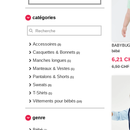
catégories
Accessoires
(3)
BABYBUGZ 
bébé
Casquettes & Bonnets
(2)
6,21 C
Manches longues
(1)
6,50 CHF
Manteaux & Vestes
(1)
Pantalons & Shorts
(1)
Sweats
(3)
T-Shirts
(1)
Vêtements pour bébés
(10)
genre
Bébé