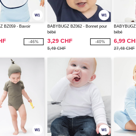
W1
W1
 BZ059 - Bavoir
BABYBUGZ BZ062 - Bonnet pour
BABYBUGZ B
bébé
bébé
HF
3,29 CHF
6,99 CH
-46%
-40%
5,49 CHF
27,48 CHF
W1
W1