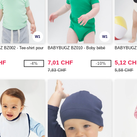
W1
W1
BZ002 - Tee-shirt pour
BABYBUGZ BZ010 - Boby bébé
BABYBUGZ B
HF
7,01 CHF
5,12 CH
-4%
-10%
7,83 CHF
5,58 CHF