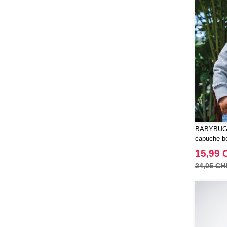
Korntex
(41)
Label Serie
(8)
Larkwood
(15)
Mantis
(32)
Mumbles
(45)
NEW MORNING STUDIOS
(30)
NEWGEN
(7)
Needen
(88)
Neutral
(49)
BABYBUGZ
Paredes
(7)
capuche b
Pen Duick
(30)
15,99 
Produkt JACK & JONES
(10)
24,05 CH
Promodoro
(12)
Quadra
(64)
RICA LEWIS
(16)
Regatta
(65)