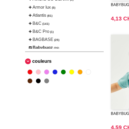
BABYBUGZ
Armor lux
(5)
Atlantis
(81)
4,13 C
B&C
(141)
B&C Pro
(1)
BAGBASE
(25)
Babybugz
(26)
Bag Base
(144)
couleurs
Beechfield
(230)
Bella+Canvas
(23)
Black&Match
(6)
Build Your Brand
(105)
CLUBCLASS
(2)
Craghoppers
(14)
ECOLOGIE
(6)
BABYBUGZ
ESTEX
(12)
4,59 C
ET SI ON L'APPELAIT FRANCIS