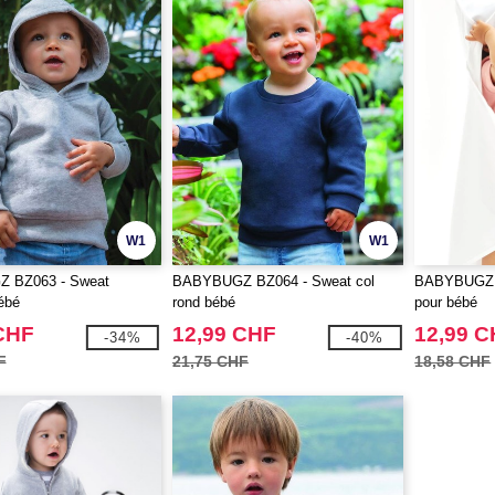
W1
W1
 BZ063 - Sweat
BABYBUGZ BZ064 - Sweat col
BABYBUGZ B
ébé
rond bébé
pour bébé
CHF
12,99 CHF
12,99 
-34%
-40%
F
21,75 CHF
18,58 CHF