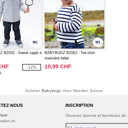
W1
W1
BZ032 - Sweat zippé à
BABYBUGZ BZ052 - Tee-shirt
marinière bébé
CHF
10,99 CHF
-12%
F
Acheter
Babybugz
chez Needen Suisse
TEZ-NOUS
INSCRIPTION
lient
Devenez abonné et beneficiez de
eeden.ch