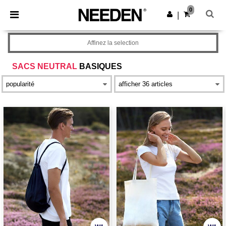
×
Appli Needen
0
Obtenir l'appli
|
Meilleurs prix sur l’app !
Affinez la selection
SACS NEUTRAL
BASIQUES