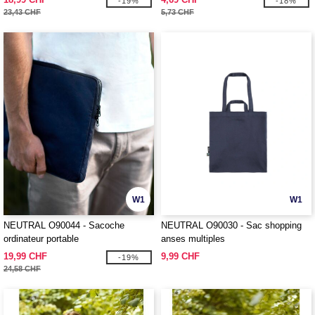
-19%
-18%
23,43 CHF
5,73 CHF
W1
W1
NEUTRAL O90044 - Sacoche
NEUTRAL O90030 - Sac shopping
ordinateur portable
anses multiples
19,99 CHF
9,99 CHF
-19%
24,58 CHF