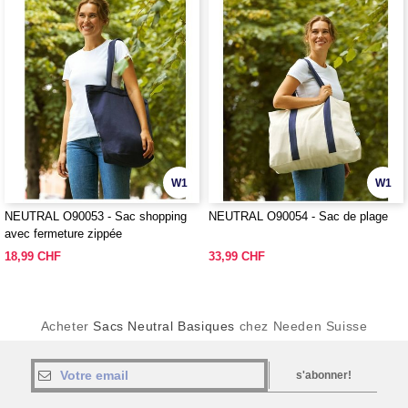
W1
W1
NEUTRAL O90053 - Sac shopping
NEUTRAL O90054 - Sac de plage
avec fermeture zippée
18,99 CHF
33,99 CHF
Acheter
Sacs Neutral Basiques
chez Needen Suisse
s'abonner!