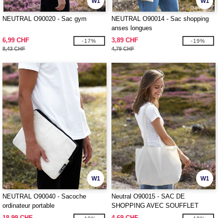
W1
W1
NEUTRAL O90020 - Sac gym
NEUTRAL O90014 - Sac shopping
anses longues
6,99 CHF
3,89 CHF
-17%
-19%
8,43 CHF
4,79 CHF
W1
W1
NEUTRAL O90040 - Sacoche
Neutral O90015 - SAC DE
ordinateur portable
SHOPPING AVEC SOUFFLET
18,99 CHF
4,69 CHF