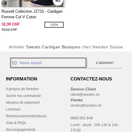
W1
Russell Collection JZ715 - Cardigan
Femme Col V Coton
32,99 CHF
-28%
45,52 CHF
Acheter
Sweats Cardigan Basiques
chez Needen Suisse
s'abonner!
INFORMATION
CONTACTEZ-NOUS
A propos de Needen
Service Client
client@needen.ch
Suivre ma commande
Ventes
Moyens de paiement
ventes@needen.ch
Livraison
Remboursements/retours
0800 001 649
Aide & FAQs
Lundi - Jeudi : 10h-13h & 14h-
Nos engagements
17h30