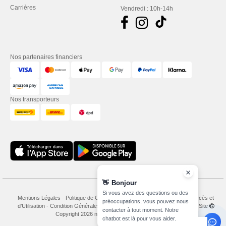
Carrières
Vendredi : 10h-14h
Nos partenaires financiers
Nos transporteurs
👋
Bonjour
Si vous avez des questions ou des
Mentions Légales
-
Politique de Confidentialité
-
Conditions Générales d’Accès et
préoccupations, vous pouvez nous
d’Utilisation
-
Condition Générales d'Achat
-
Politique de Cookies
-
Plan du Site
contacter à tout moment. Notre
Copyright 2026 needen.ch - Tous droits réservés
chatbot est là pour vous aider.