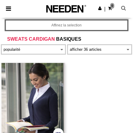
×
Appli Needen
0
Obtenir l'appli
|
Meilleurs prix sur l’app !
Affinez la selection
SWEATS CARDIGAN
BASIQUES