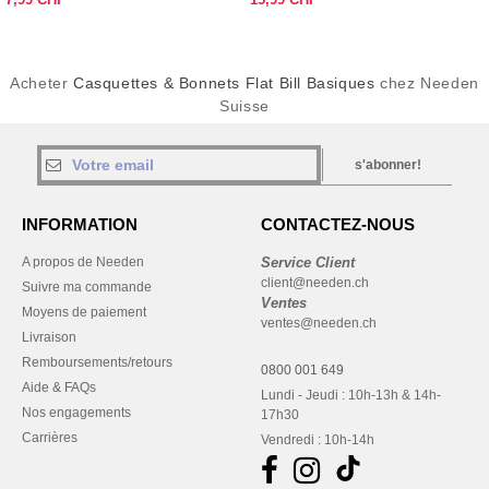
Acheter
Casquettes & Bonnets Flat Bill Basiques
chez Needen
Suisse
s'abonner!
INFORMATION
CONTACTEZ-NOUS
A propos de Needen
Service Client
client@needen.ch
Suivre ma commande
Ventes
Moyens de paiement
ventes@needen.ch
Livraison
Remboursements/retours
0800 001 649
Aide & FAQs
Lundi - Jeudi : 10h-13h & 14h-
Nos engagements
17h30
Carrières
Vendredi : 10h-14h