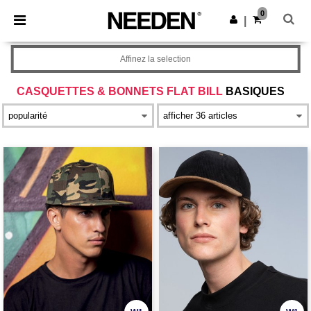
×
Appli Needen
0
Obtenir l'appli
|
Meilleurs prix sur l’app !
Affinez la selection
CASQUETTES & BONNETS FLAT BILL
BASIQUES