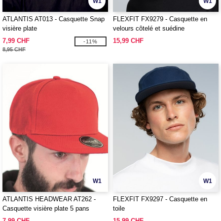
W1
W1
ATLANTIS AT013 - Casquette Snap
FLEXFIT FX9279 - Casquette en
visière plate
velours côtelé et suédine
7,99 CHF
15,99 CHF
-11%
8,95 CHF
W1
W1
ATLANTIS HEADWEAR AT262 -
FLEXFIT FX9297 - Casquette en
Casquette visière plate 5 pans
toile
7,99 CHF
15,99 CHF