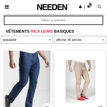
×
Appli Needen
0
Obtenir l'appli
|
Meilleurs prix sur l’app !
Affinez la selection
VÊTEMENTS
RICA LEWIS
BASIQUES