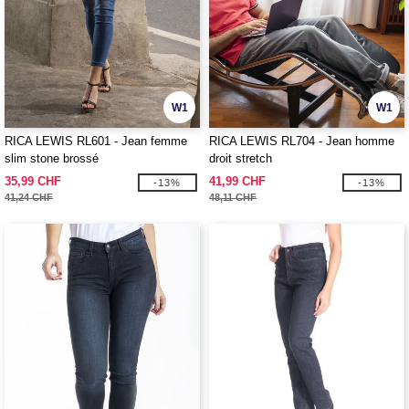
W1
W1
RICA LEWIS RL601 - Jean femme
RICA LEWIS RL704 - Jean homme
slim stone brossé
droit stretch
35,99 CHF
41,99 CHF
-13%
-13%
41,24 CHF
48,11 CHF