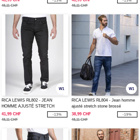
-13%
-13%
48,11 CHF
48,11 CHF
W1
W1
RICA LEWIS RL802 - JEAN
RICA LEWIS RL804 - Jean homme
HOMME AJUSTÉ STRETCH
ajusté stretch stone brossé
41,99 CHF
38,99 CHF
-13%
-19%
48,11 CHF
48,11 CHF