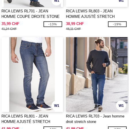
W1
W1
RICA LEWIS RL701 - JEAN
RICA LEWIS RL803 - JEAN
HOMME COUPE DROITE STONE
HOMME AJUSTÉ STRETCH
35,99 CHF
38,99 CHF
-13%
-19%
41,24 CHF
48,11 CHF
W1
W1
RICA LEWIS RL801 - JEAN
RICA LEWIS RL703 - Jean homme
HOMME AJUSTÉ STRETCH
droit stretch stone
STONE
41,99 CHF
41,99 CHF