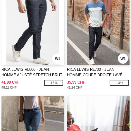
W1
W1
RICA LEWIS RL800 - JEAN
RICA LEWIS RL700 - JEAN
HOMME AJUSTÉ STRETCH BRUT
HOMME COUPE DROITE LAVÉ
41,99 CHF
35,99 CHF
-13%
-13%
48,11 CHF
41,24 CHF