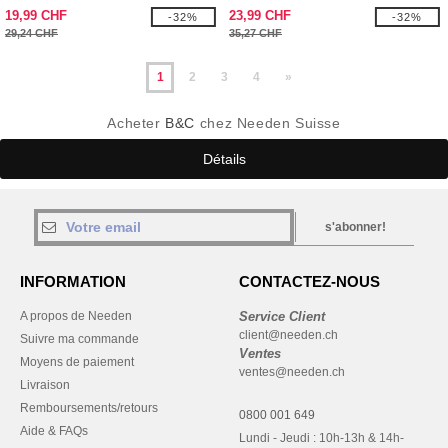
19,99 CHF
23,99 CHF
-32%
-32%
29,24 CHF
35,27 CHF
1
2
3
4
»
Acheter
B&C
chez Needen Suisse
Détails
s'abonner!
INFORMATION
CONTACTEZ-NOUS
A propos de Needen
Service Client
client@needen.ch
Suivre ma commande
Ventes
Moyens de paiement
ventes@needen.ch
Livraison
Remboursements/retours
0800 001 649
Aide & FAQs
Lundi - Jeudi : 10h-13h & 14h-