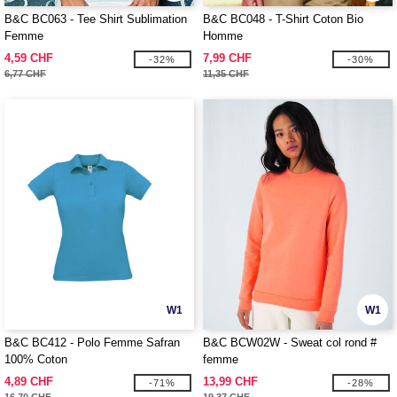
B&C BC063 - Tee Shirt Sublimation
B&C BC048 - T-Shirt Coton Bio
Femme
Homme
4,59 CHF
7,99 CHF
-32%
-30%
6,77 CHF
11,35 CHF
W1
W1
B&C BC412 - Polo Femme Safran
B&C BCW02W - Sweat col rond #
100% Coton
femme
4,89 CHF
13,99 CHF
-71%
-28%