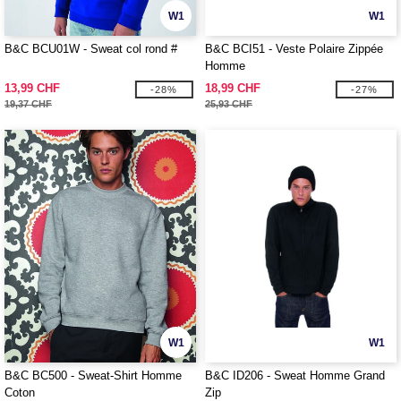
W1
W1
B&C BCU01W - Sweat col rond #
B&C BCI51 - Veste Polaire Zippée
Homme
13,99 CHF
18,99 CHF
-28%
-27%
19,37 CHF
25,93 CHF
W1
W1
B&C BC500 - Sweat-Shirt Homme
B&C ID206 - Sweat Homme Grand
Coton
Zip