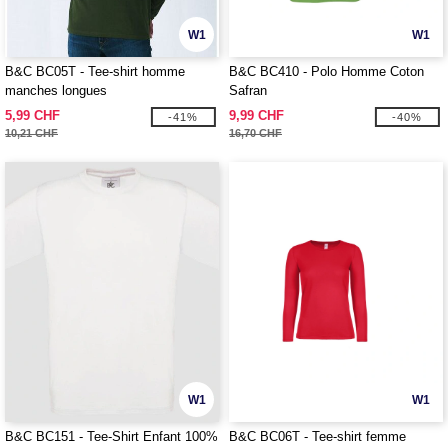
W1
W1
B&C BC05T - Tee-shirt homme
B&C BC410 - Polo Homme Coton
manches longues
Safran
5,99 CHF
9,99 CHF
-41%
-40%
10,21 CHF
16,70 CHF
W1
W1
B&C BC151 - Tee-Shirt Enfant 100%
B&C BC06T - Tee-shirt femme