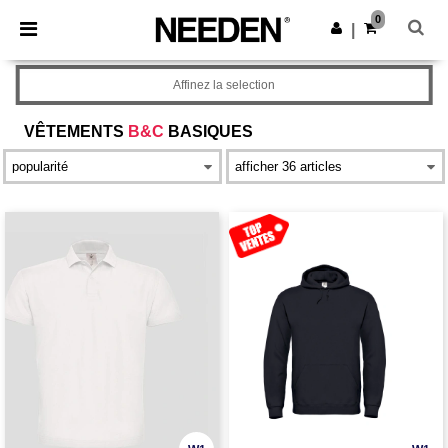
×
Appli Needen
0
Obtenir l'appli
|
Meilleurs prix sur l’app !
Affinez la selection
VÊTEMENTS
B&C
BASIQUES