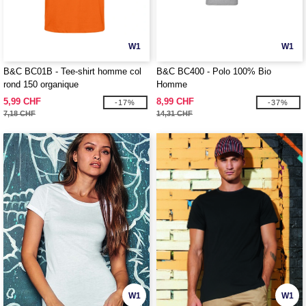
W1
W1
B&C BC01B - Tee-shirt homme col
B&C BC400 - Polo 100% Bio
rond 150 organique
Homme
5,99 CHF
8,99 CHF
-17%
-37%
7,18 CHF
14,31 CHF
W1
W1