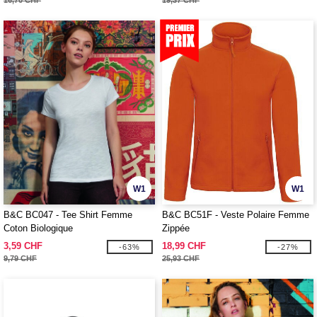
16,70 CHF
19,37 CHF
W1
W1
B&C BC047 - Tee Shirt Femme
B&C BC51F - Veste Polaire Femme
Coton Biologique
Zippée
3,59 CHF
18,99 CHF
-63%
-27%
9,79 CHF
25,93 CHF