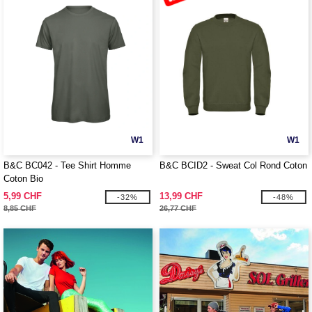
W1
W1
B&C BC042 - Tee Shirt Homme
B&C BCID2 - Sweat Col Rond Coton
Coton Bio
5,99 CHF
13,99 CHF
-32%
-48%
8,85 CHF
26,77 CHF