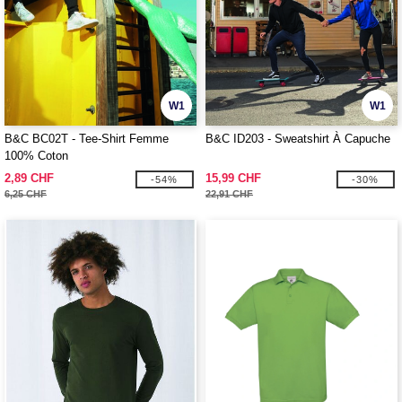
W1
W1
B&C BC02T - Tee-Shirt Femme
B&C ID203 - Sweatshirt À Capuche
100% Coton
2,89 CHF
15,99 CHF
-54%
-30%
6,25 CHF
22,91 CHF