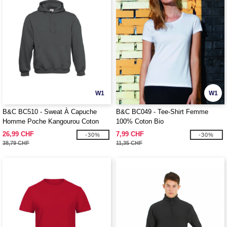
W1
W1
B&C BC510 - Sweat À Capuche
B&C BC049 - Tee-Shirt Femme
Homme Poche Kangourou Coton
100% Coton Bio
26,99 CHF
7,99 CHF
-30%
-30%
38,79 CHF
11,35 CHF