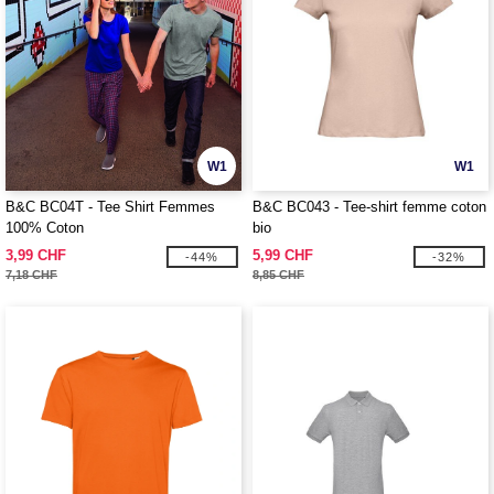
W1
W1
B&C BC04T - Tee Shirt Femmes
B&C BC043 - Tee-shirt femme coton
100% Coton
bio
3,99 CHF
5,99 CHF
-44%
-32%
7,18 CHF
8,85 CHF