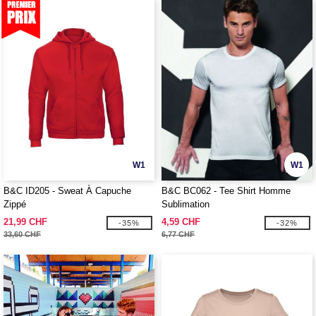
W1
W1
B&C ID205 - Sweat À Capuche
B&C BC062 - Tee Shirt Homme
Zippé
Sublimation
21,99 CHF
4,59 CHF
-35%
-32%
33,60 CHF
6,77 CHF