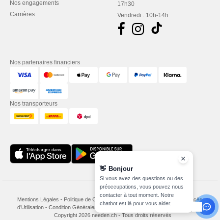
Nos engagements
17h30
Carrières
Vendredi : 10h-14h
Nos partenaires financiers
Nos transporteurs
👋
Bonjour
Si vous avez des questions ou des
préoccupations, vous pouvez nous
contacter à tout moment. Notre
Mentions Légales
-
Politique de Confidentialité
-
Conditions Générales d’Accès et
chatbot est là pour vous aider.
d’Utilisation
-
Condition Générales d'Achat
-
Politique de Cookies
-
Plan du Site
Copyright 2026 needen.ch - Tous droits réservés