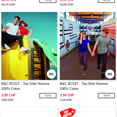
-30%
-40%
15,73 CHF
11,56 CHF
W1
W1
B&C BC01T - Tee-Shirt Homme
B&C BC03T - Tee-Shirt Homme
100% Coton
100% Coton
2,89 CHF
3,99 CHF
-64%
-44%
7,92 CHF
7,18 CHF