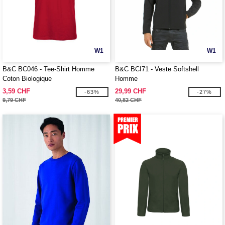
W1
W1
B&C BC046 - Tee-Shirt Homme
B&C BCI71 - Veste Softshell
Coton Biologique
Homme
3,59 CHF
29,99 CHF
-63%
-27%
9,79 CHF
40,82 CHF