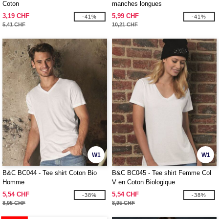
Coton
manches longues
3,19 CHF
5,99 CHF
-41%
-41%
5,41 CHF
10,21 CHF
W1
W1
B&C BC044 - Tee shirt Coton Bio
B&C BC045 - Tee shirt Femme Col
Homme
V en Coton Biologique
5,54 CHF
5,54 CHF
-38%
-38%
8,95 CHF
8,95 CHF