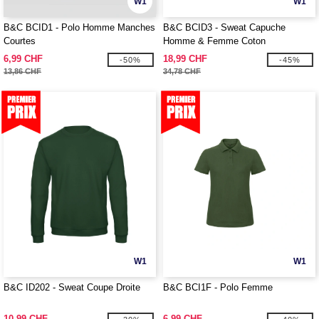
W1
W1
B&C BCID1 - Polo Homme Manches
B&C BCID3 - Sweat Capuche
Courtes
Homme & Femme Coton
6,99 CHF
18,99 CHF
-50%
-45%
13,86 CHF
34,78 CHF
W1
W1
B&C ID202 - Sweat Coupe Droite
B&C BCI1F - Polo Femme
10,99 CHF
6,99 CHF