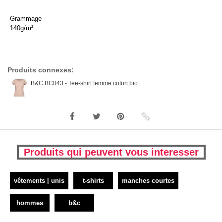
Grammage
140g/m²
Produits connexes:
B&C BC043 - Tee-shirt femme coton bio
Produits qui peuvent vous interesser
vêtements | unis
t-shirts
manches courtes
hommes
b&c