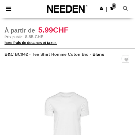
×
Appli Needen
0
Obtenir l'appli
|
Meilleurs prix sur l’app !
5.99CHF
À partir de
8,85 CHF
Prix public
hors frais de douanes et taxes
B&C
BC042 - Tee Shirt Homme Coton Bio
- Blanc
Previous
Next