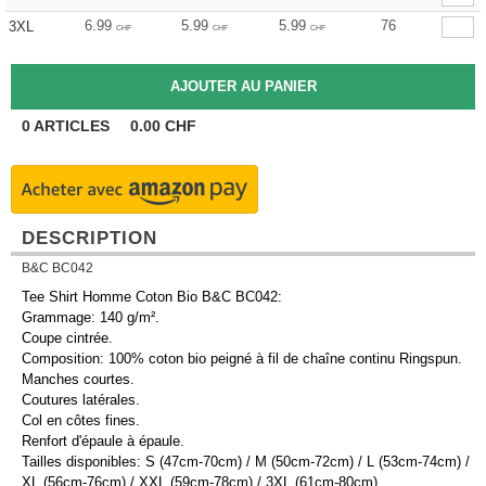
6.99
5.99
5.99
76
3XL
CHF
CHF
CHF
0
ARTICLES
0.00
CHF
DESCRIPTION
B&C BC042
Tee Shirt Homme Coton Bio B&C BC042:
Grammage: 140 g/m².
Coupe cintrée.
Composition: 100% coton bio peigné à fil de chaîne continu Ringspun.
Manches courtes.
Coutures latérales.
Col en côtes fines.
Renfort d'épaule à épaule.
Tailles disponibles: S (47cm-70cm) / M (50cm-72cm) / L (53cm-74cm) /
XL (56cm-76cm) / XXL (59cm-78cm) / 3XL (61cm-80cm).