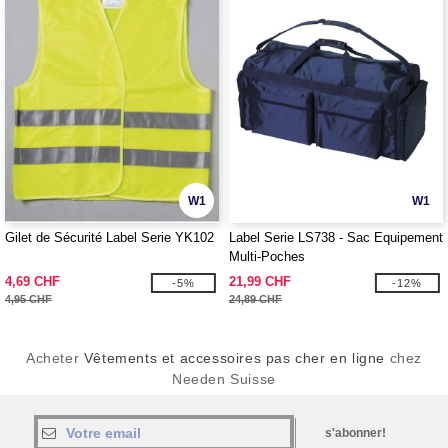
W1
W1
Gilet de Sécurité Label Serie YK102
Label Serie LS738 - Sac Equipement
Multi-Poches
4,69 CHF
21,99 CHF
-5%
-12%
4,95 CHF
24,89 CHF
Acheter
Vêtements et accessoires pas cher en ligne
chez
Needen Suisse
s'abonner!