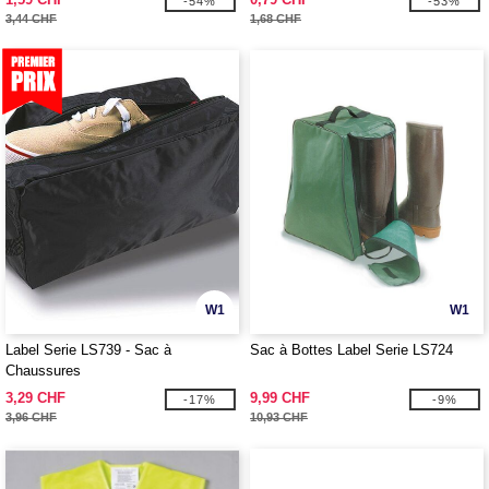
-54%
-53%
3,44 CHF
1,68 CHF
W1
W1
Label Serie LS739 - Sac à
Sac à Bottes Label Serie LS724
Chaussures
3,29 CHF
9,99 CHF
-17%
-9%
3,96 CHF
10,93 CHF