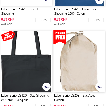
W1
W1
Label Serie LS42B - Sac de
Label Serie LS42L - Grand Sac
Shopping
Shopping 100% Coton
0,89 CHF
0,89 CHF
-30%
-34%
1,28 CHF
1,35 CHF
W1
W1
Label Serie LS42O - Sac Shopping
Label Serie LS20Z - Sac Avec
en Coton Biologique
Cordon
1,59 CHF
0,79 CHF