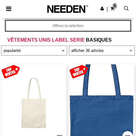
×
Appli Needen
0
Obtenir l'appli
|
Meilleurs prix sur l’app !
Affinez la selection
VÊTEMENTS UNIS LABEL SERIE
BASIQUES