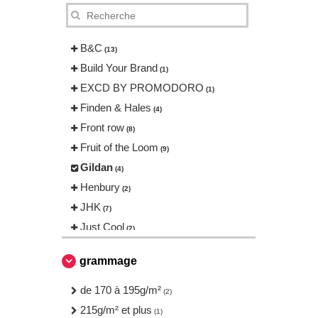
B&C
(13)
Build Your Brand
(1)
EXCD BY PROMODORO
(1)
Finden & Hales
(4)
Front row
(8)
Fruit of the Loom
(9)
Gildan
(4)
Henbury
(2)
JHK
(7)
Just Cool
(2)
Neutral
(2)
grammage
Produkt JACK & JONES
(1)
Promodoro
de 170 à 195g/m²
(1)
(2)
Result
215g/m² et plus
(1)
(1)