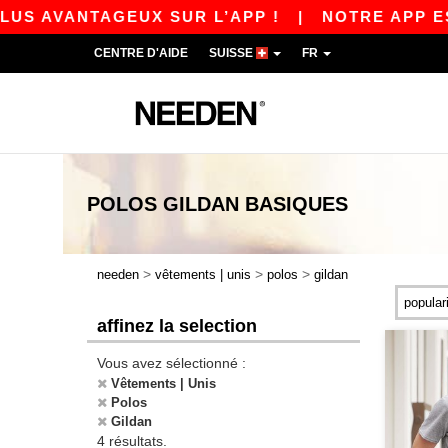
 AVANTAGEUX SUR L’APP !
|
NOTRE APP EST E
CENTRE D'AIDE
SUISSE
FR
POLOS GILDAN
BASIQUES
>
>
>
needen
vêtements | unis
polos
gildan
affinez la selection
Vous avez sélectionné :
Vêtements | Unis
Polos
Gildan
4 résultats.