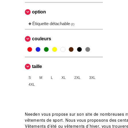
Russell
(7)
Skinnifit
option
(4)
Spiro
(1)
Étiquette détachable
(2)
Starworld
(1)
Stedman
(1)
couleurs
Tee Jays
(12)
VELILLA
(2)
VESTI
(2)
taille
S
M
L
XL
2XL
3XL
4XL
Needen vous propose sur son site de nombreuses mar
vêtements de sport. Nous vous proposons des centaines
Vêtements d’été ou vêtements d’hiver, vous trouver