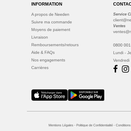
INFORMATION
CONTAC
A propos de Needen
Service C
client@n
Suivre ma commande
Ventes
Moyens de paiement
ventes@
Livraison
Remboursements/retours
0800 001
Aide & FAQs
Lundi - J
Nos engagements
Vendredi 
Carrières
Mentions Légales
-
Politique de Confidentialité
-
Conditions