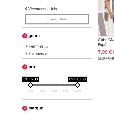
Vêtements | Unis
Enlever filtres
genre
Gildan GN
Piqué
Femmes
(1)
7,99 C
Hommes
(3)
11,04 CH
prix
CHF6.99
CHF10.99
6.99
7.99
8.99
9.99
10.99
marque