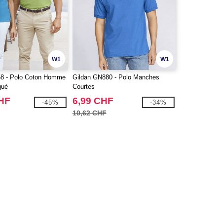
W1
W1
58 - Polo Coton Homme
Gildan GN880 - Polo Manches
qué
Courtes
CHF
6,99 CHF
-45%
-34%
10,62 CHF