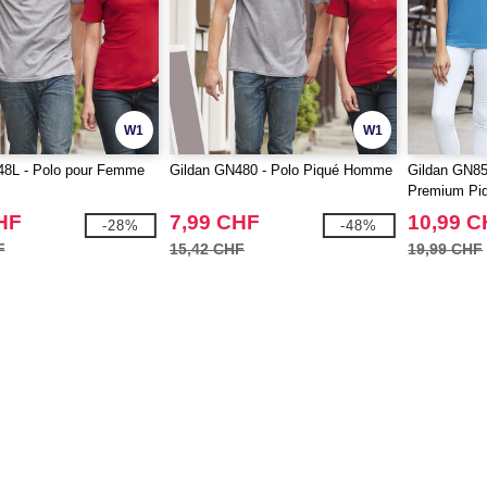
W1
W1
48L - Polo pour Femme
Gildan GN480 - Polo Piqué Homme
Gildan GN8
Premium Pi
HF
7,99 CHF
10,99 
-28%
-48%
F
15,42 CHF
19,99 CHF