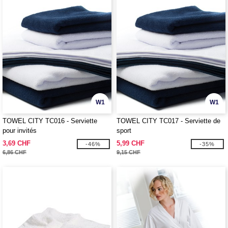
W1
W1
TOWEL CITY TC016 - Serviette
TOWEL CITY TC017 - Serviette de
pour invités
sport
3,69 CHF
5,99 CHF
-46%
-35%
6,86 CHF
9,15 CHF