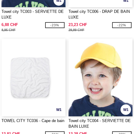
W1
W1
Towel city TC003 - SERVIETTE DE
Towel city TC006 - DRAP DE BAIN
LUXE
LUXE
6,88 CHF
23,23 CHF
-23%
-22%
8,95 CHF
29,89 CHF
W1
W1
TOWEL CITY TC036 - Cape de bain
Towel city TC004 - SERVIETTE DE
BAIN LUXE
12,81 CHF
13,28 CHF