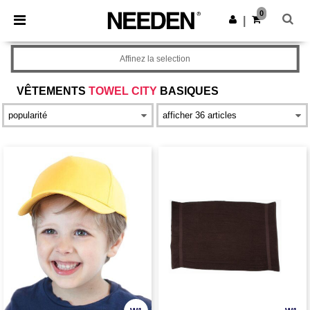
×
Appli Needen
0
Obtenir l'appli
|
Meilleurs prix sur l’app !
Affinez la selection
VÊTEMENTS
TOWEL CITY
BASIQUES