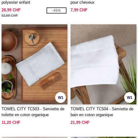
polyester enfant
pour cheveux
28,99 CHF
7,99 CHF
-45%
52,68 CHF
W1
W1
TOWEL CITY TC503 - Serviette de
TOWEL CITY TC504 - Serviette de
toilette en coton organique
bain en coton organique
11,20 CHF
21,99 CHF