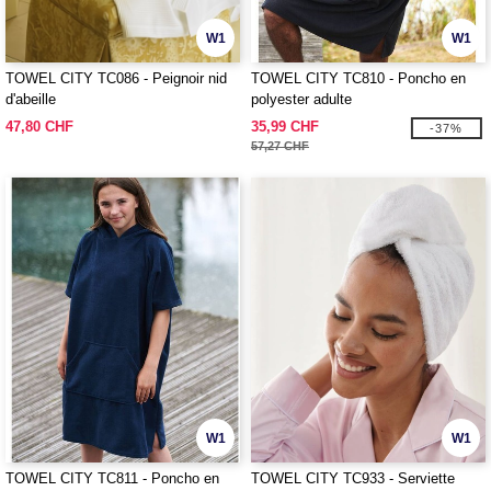
W1
W1
TOWEL CITY TC086 - Peignoir nid
TOWEL CITY TC810 - Poncho en
d'abeille
polyester adulte
47,80 CHF
35,99 CHF
-37%
57,27 CHF
W1
W1
TOWEL CITY TC811 - Poncho en
TOWEL CITY TC933 - Serviette