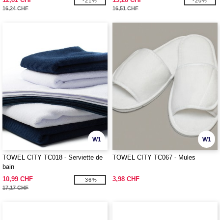
-21%
-20%
16,24 CHF
16,51 CHF
W1
W1
TOWEL CITY TC018 - Serviette de
TOWEL CITY TC067 - Mules
bain
10,99 CHF
3,98 CHF
-36%
17,17 CHF