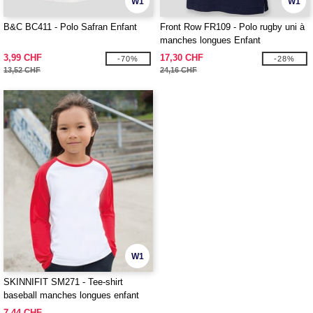
W1
W1
B&C BC411 - Polo Safran Enfant
Front Row FR109 - Polo rugby uni à
manches longues Enfant
3,99 CHF
17,30 CHF
-70%
-28%
13,52 CHF
24,16 CHF
W1
SKINNIFIT SM271 - Tee-shirt
baseball manches longues enfant
7,44 CHF