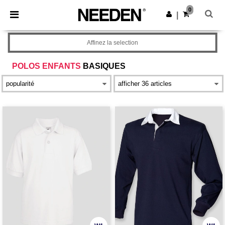
×
Appli Needen
0
Obtenir l'appli
|
Meilleurs prix sur l’app !
Affinez la selection
POLOS ENFANTS
BASIQUES