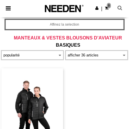
×
Appli Needen
0
Obtenir l'appli
|
Meilleurs prix sur l’app !
Affinez la selection
MANTEAUX & VESTES BLOUSONS D'AVIATEUR
BASIQUES