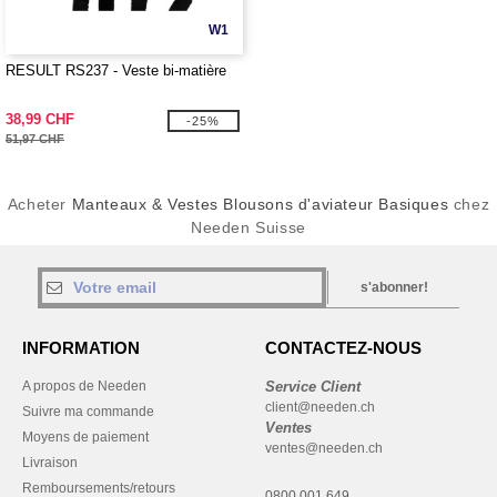
W1
RESULT RS237 - Veste bi-matière
38,99 CHF
-25%
51,97 CHF
Acheter
Manteaux & Vestes Blousons d'aviateur Basiques
chez
Needen Suisse
s'abonner!
INFORMATION
CONTACTEZ-NOUS
A propos de Needen
Service Client
client@needen.ch
Suivre ma commande
Ventes
Moyens de paiement
ventes@needen.ch
Livraison
Remboursements/retours
0800 001 649