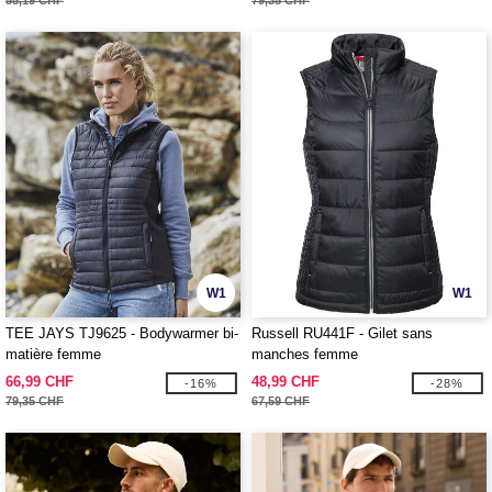
55,19 CHF
79,35 CHF
W1
W1
TEE JAYS TJ9625 - Bodywarmer bi-
Russell RU441F - Gilet sans
matière femme
manches femme
66,99 CHF
48,99 CHF
-16%
-28%
79,35 CHF
67,59 CHF