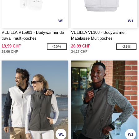
W1
W1
VELILLA V15901 - Bodywarmer de
VELILLA VL108 - Bodywarmer
travail multi-poches
Matelassé Multipoches
19,99 CHF
26,99 CHF
-20%
-21%
25,00 CHF
34,27 CHF
W1
W1