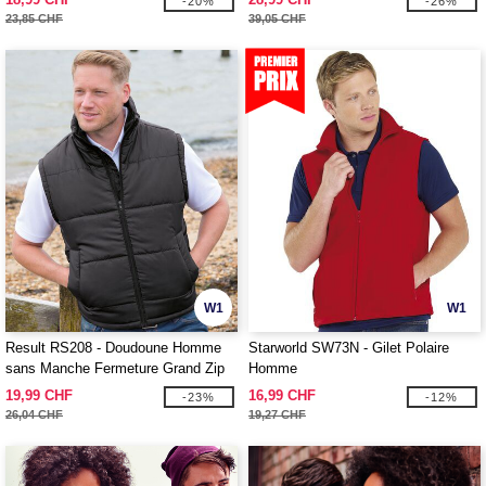
-20%
-26%
23,85 CHF
39,05 CHF
W1
W1
Result RS208 - Doudoune Homme
Starworld SW73N - Gilet Polaire
sans Manche Fermeture Grand Zip
Homme
19,99 CHF
16,99 CHF
-23%
-12%
26,04 CHF
19,27 CHF