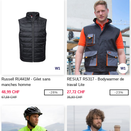
W1
W1
Russell RU441M - Gilet sans
RESULT RS317 - Bodywarmer de
manches homme
travail Lite
48,99 CHF
27,72 CHF
-28%
-23%
67,59 CHF
35,93 CHF