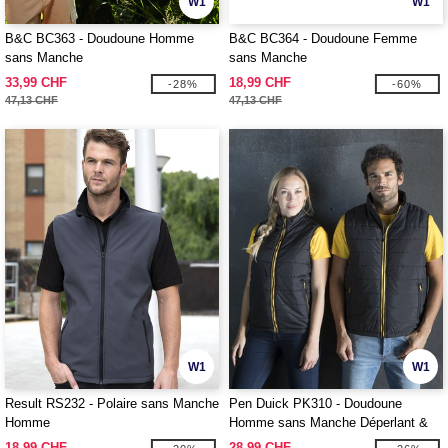
W1
W1
B&C BC363 - Doudoune Homme
B&C BC364 - Doudoune Femme
sans Manche
sans Manche
33,99 CHF
18,99 CHF
-28%
-60%
47,13 CHF
47,13 CHF
W1
W1
Result RS232 - Polaire sans Manche
Pen Duick PK310 - Doudoune
Homme
Homme sans Manche Déperlant &
Coupe-Vent
18,99 CHF
28,99 CHF