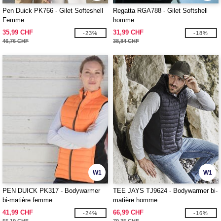
Pen Duick PK766 - Gilet Softeshell
Regatta RGA788 - Gilet Softshell
Femme
homme
35,99 CHF
31,99 CHF
-23%
-18%
46,76 CHF
38,84 CHF
W1
W1
PEN DUICK PK317 - Bodywarmer
TEE JAYS TJ9624 - Bodywarmer bi-
bi-matière femme
matière homme
41,99 CHF
66,99 CHF
-24%
-16%