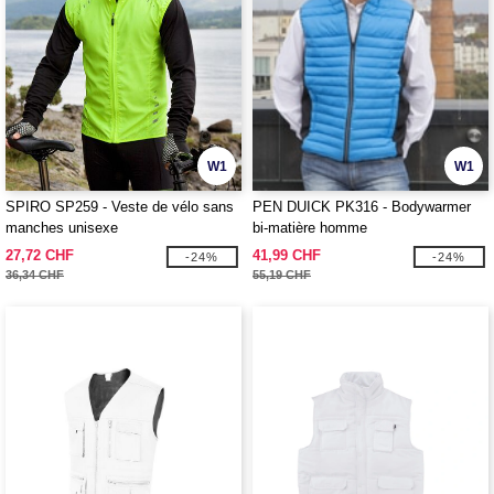
W1
W1
SPIRO SP259 - Veste de vélo sans
PEN DUICK PK316 - Bodywarmer
manches unisexe
bi-matière homme
27,72 CHF
41,99 CHF
-24%
-24%
36,34 CHF
55,19 CHF