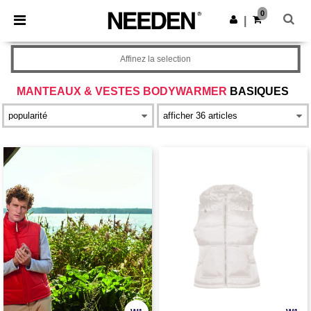
×
Appli Needen
0
Obtenir l'appli
|
Meilleurs prix sur l’app !
Affinez la selection
MANTEAUX & VESTES BODYWARMER
BASIQUES