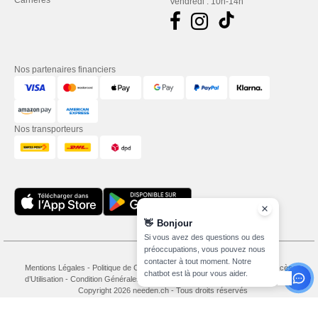
Carrières
Vendredi : 10h-14h
Nos partenaires financiers
Nos transporteurs
👋
Bonjour
Si vous avez des questions ou des
préoccupations, vous pouvez nous
contacter à tout moment. Notre
Mentions Légales
-
Politique de Confidentialité
-
Conditions Générales d’Accès et
chatbot est là pour vous aider.
d’Utilisation
-
Condition Générales d'Achat
-
Politique de Cookies
-
Plan du Site
Copyright 2026 needen.ch - Tous droits réservés