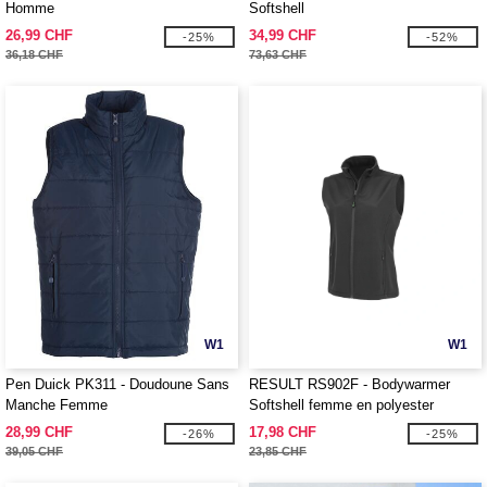
Homme
Softshell
26,99 CHF
34,99 CHF
-25%
-52%
36,18 CHF
73,63 CHF
W1
W1
Pen Duick PK311 - Doudoune Sans
RESULT RS902F - Bodywarmer
Manche Femme
Softshell femme en polyester
recyclé
28,99 CHF
17,98 CHF
-26%
-25%
39,05 CHF
23,85 CHF