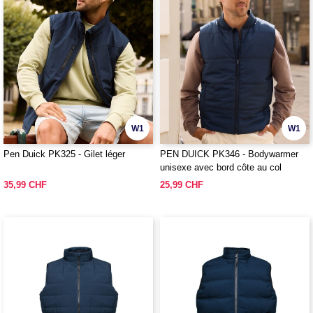
W1
W1
Pen Duick PK325 - Gilet léger
PEN DUICK PK346 - Bodywarmer
unisexe avec bord côte au col
35,99 CHF
25,99 CHF