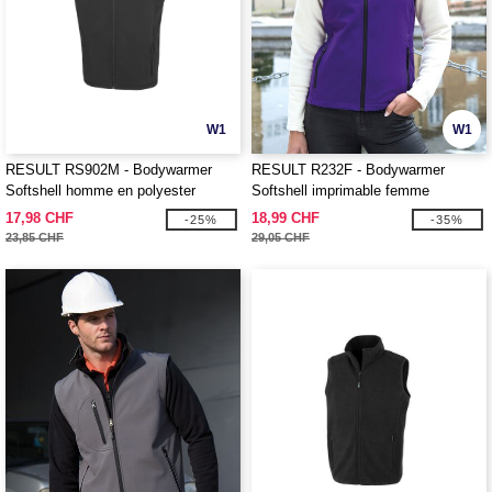
W1
W1
RESULT RS902M - Bodywarmer
RESULT R232F - Bodywarmer
Softshell homme en polyester
Softshell imprimable femme
recyclé
17,98 CHF
18,99 CHF
-25%
-35%
23,85 CHF
29,05 CHF