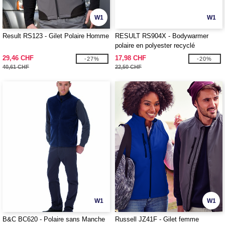
W1
W1
Result RS123 - Gilet Polaire Homme
RESULT RS904X - Bodywarmer
polaire en polyester recyclé
29,46 CHF
17,98 CHF
-27%
-20%
40,61 CHF
22,50 CHF
W1
W1
B&C BC620 - Polaire sans Manche
Russell JZ41F - Gilet femme