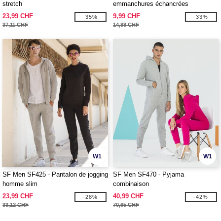
stretch
emmanchures échancrées
23,99 CHF
9,99 CHF
-35%
-33%
37,11 CHF
14,88 CHF
W1
W1
SF Men SF425 - Pantalon de jogging
SF Men SF470 - Pyjama
homme slim
combinaison
23,99 CHF
40,99 CHF
-28%
-42%
33,12 CHF
70,65 CHF