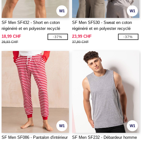
W1
W1
SF Men SF432 - Short en coton
SF Men SF530 - Sweat en coton
régénéré et en polyester recyclé
régénéré et en polyester recyclé
18,99 CHF
23,99 CHF
-37%
-37%
29,93 CHF
37,80 CHF
W1
W1
SF Men SF086 - Pantalon d'intérieur
SF Men SF232 - Débardeur homme