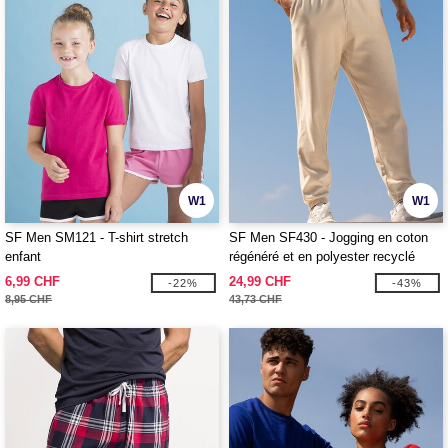
W1
W1
SF Men SM121 - T-shirt stretch
SF Men SF430 - Jogging en coton
enfant
régénéré et en polyester recyclé
6,99 CHF
24,99 CHF
-22%
-43%
8,95 CHF
43,73 CHF