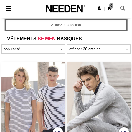
×
Appli Needen
0
Obtenir l'appli
|
Meilleurs prix sur l’app !
Affinez la selection
VÊTEMENTS
SF MEN
BASIQUES