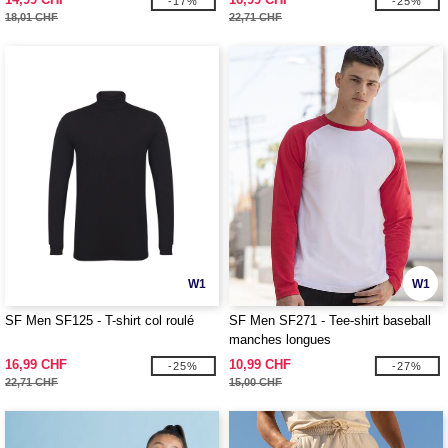
-17%
-25%
18,01 CHF
22,71 CHF
W1
W1
SF Men SF125 - T-shirt col roulé
SF Men SF271 - Tee-shirt baseball
manches longues
16,99 CHF
10,99 CHF
-25%
-27%
22,71 CHF
15,00 CHF