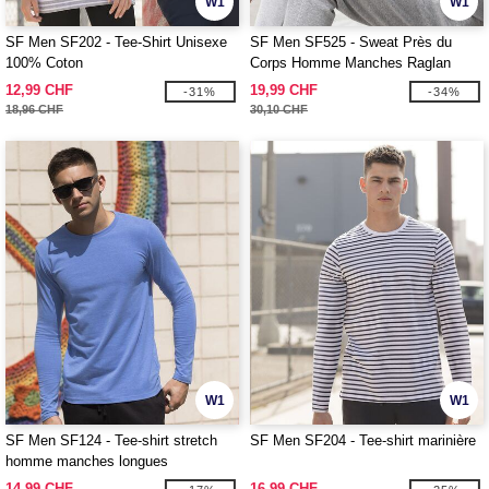
W1
W1
SF Men SF202 - Tee-Shirt Unisexe
SF Men SF525 - Sweat Près du
100% Coton
Corps Homme Manches Raglan
12,99 CHF
19,99 CHF
-31%
-34%
18,96 CHF
30,10 CHF
W1
W1
SF Men SF124 - Tee-shirt stretch
SF Men SF204 - Tee-shirt marinière
homme manches longues
14,99 CHF
16,99 CHF