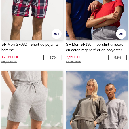
W1
W1
SF Men SF082 - Short de pyjama
SF Men SF130 - Tee-shirt unisexe
homme
en coton régénéré et en polyester
recyclé
12,99 CHF
7,99 CHF
-37%
-52%
20,76 CHF
16,75 CHF