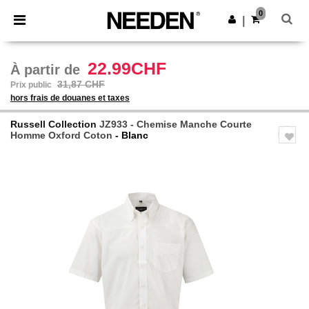
×
Appli Needen
0
Obtenir l'appli
|
Meilleurs prix sur l’app !
22.99CHF
À partir de
31,87 CHF
Prix public
hors frais de douanes et taxes
Russell Collection
JZ933 - Chemise Manche Courte
Homme Oxford Coton
- Blanc
Previous
Next