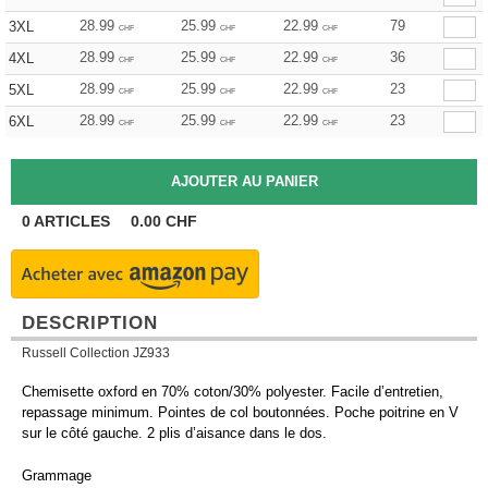
28.99
25.99
22.99
79
3XL
CHF
CHF
CHF
28.99
25.99
22.99
36
4XL
CHF
CHF
CHF
28.99
25.99
22.99
23
5XL
CHF
CHF
CHF
28.99
25.99
22.99
23
6XL
CHF
CHF
CHF
0
ARTICLES
0.00
CHF
DESCRIPTION
Russell Collection JZ933
Chemisette oxford en 70% coton/30% polyester. Facile d’entretien,
repassage minimum. Pointes de col boutonnées. Poche poitrine en V
sur le côté gauche. 2 plis d’aisance dans le dos.
Grammage