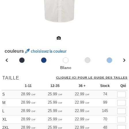
couleurs
choisissez la couleur
Blanc
TAILLE
CLIQUEZ ICI POUR LE GUIDE DES TAILLES
1-11
12-35
36 +
Stock
Qté
28.99
25.99
22.99
74
S
CHF
CHF
CHF
28.99
25.99
22.99
99
M
CHF
CHF
CHF
28.99
25.99
22.99
145
L
CHF
CHF
CHF
28.99
25.99
22.99
70
XL
CHF
CHF
CHF
28.99
25.99
22.99
48
2XL
CHF
CHF
CHF