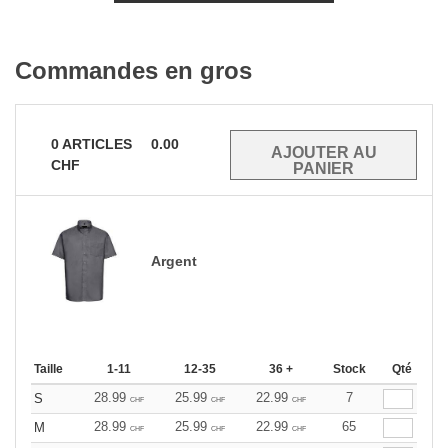
Commandes en gros
0
ARTICLES
0.00
CHF
Argent
Taille
1-11
12-35
36 +
Stock
Qté
28.99
25.99
22.99
7
S
CHF
CHF
CHF
28.99
25.99
22.99
65
M
CHF
CHF
CHF