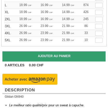
18.99
16.99
14.99
874
L
CHF
CHF
CHF
18.99
16.99
14.99
426
XL
CHF
CHF
CHF
18.99
16.99
14.99
245
2XL
CHF
CHF
CHF
26.99
23.99
21.99
86
3XL
CHF
CHF
CHF
26.99
23.99
21.99
33
4XL
CHF
CHF
CHF
26.99
23.99
21.99
10
5XL
CHF
CHF
CHF
0
ARTICLES
0.00
CHF
DESCRIPTION
Gildan GN940
Le meilleur ratio qualité/prix
pour un sweat à capuche.