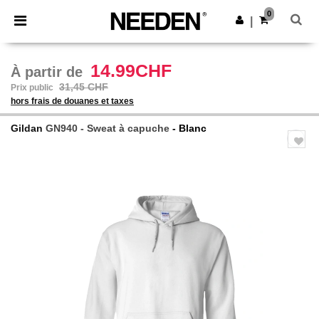
×
Appli Needen
0
Obtenir l'appli
|
Meilleurs prix sur l’app !
14.99CHF
À partir de
31,45 CHF
Prix public
hors frais de douanes et taxes
Gildan
GN940 - Sweat à capuche
- Blanc
Previous
Next