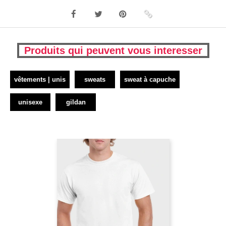
Produits qui peuvent vous interesser
vêtements | unis
sweats
sweat à capuche
unisexe
gildan