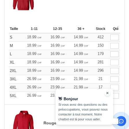
Taille
1-11
12-35
36 +
Stock
Qté
18.99
16.99
14.99
412
S
CHF
CHF
CHF
18.99
16.99
14.99
150
M
CHF
CHF
CHF
18.99
16.99
14.99
179
L
CHF
CHF
CHF
18.99
16.99
14.99
281
XL
CHF
CHF
CHF
18.99
16.99
14.99
296
2XL
CHF
CHF
CHF
26.99
23.99
21.99
21
3XL
CHF
CHF
CHF
26.99
23.99
21.99
17
4XL
CHF
CHF
CHF
26.99
23.99
21.99
9
5XL
CHF
CHF
CHF
👋
Bonjour
Si vous avez des questions ou des
préoccupations, vous pouvez nous
contacter à tout moment. Notre
chatbot est là pour vous aider.
Rouge Cerise