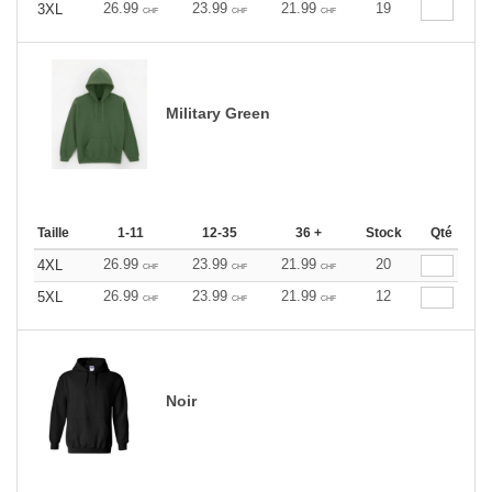
26.99
23.99
21.99
19
3XL
CHF
CHF
CHF
Military Green
Taille
1-11
12-35
36 +
Stock
Qté
26.99
23.99
21.99
20
4XL
CHF
CHF
CHF
26.99
23.99
21.99
12
5XL
CHF
CHF
CHF
Noir