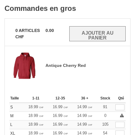
Commandes en gros
0
ARTICLES
0.00
CHF
Antique Cherry Red
Taille
1-11
12-35
36 +
Stock
Qté
18.99
16.99
14.99
91
S
CHF
CHF
CHF
18.99
16.99
14.99
0
M
CHF
CHF
CHF
18.99
16.99
14.99
105
L
CHF
CHF
CHF
18.99
16.99
14.99
54
XL
CHF
CHF
CHF