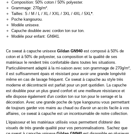
Composition: 50% coton / 50% polyester.
Grammage: 270g/m².
Tailles: S / M / L / XL / XXL / 3XL / 4XL / 5XL
*
.
Poche kangourou.
Modèle unisexe.
Capuche doublée avec cordon ton sur ton.
Modèle pour enfant: GN941.
Ce sweat à capuche unisexe
Gildan GN940
est composé à 50% de
coton et à 50% de polyester, sa composition et la qualité de ses
matériaux le rendent très confortable dans toutes les situations.
Particulièrement adapté à la mi-saison avec son grammage de 270g/m²,
il est suffisamment épais et résistant pour avoir une grande longévité
même en cas de lavage fréquent. Ce sweat à capuche au style très
moderne et décontracté est parfait pour un port quotidien. La capuche
est doublée pour un plus grand confort et une meilleure résistance et
elle dispose également d'un cordon ton sur ton pour le serrage et la
décoration. Avec une grande poche de type kangourou vous permettant
de toujours garder vos mains au chaud ou d'avoir un accès facile à vos
affaires, ce sweat à capuche est un incontournable de notre collection.
L'épaisseur et les matériaux utilisés vous permettent d'obtenir des
visuels de très grande qualité pour vos personnalisations. Sachez que
ce sweat à capuche unisexe
Gildan GN940
est disponible en plusieurs