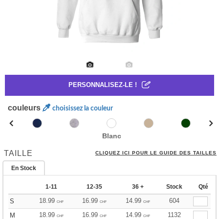
PERSONNALISEZ-LE !
couleurs
choisissez la couleur
Blanc
TAILLE
CLIQUEZ ICI POUR LE GUIDE DES TAILLES
En Stock
1-11
12-35
36 +
Stock
Qté
18.99
16.99
14.99
604
S
CHF
CHF
CHF
18.99
16.99
14.99
1132
M
CHF
CHF
CHF