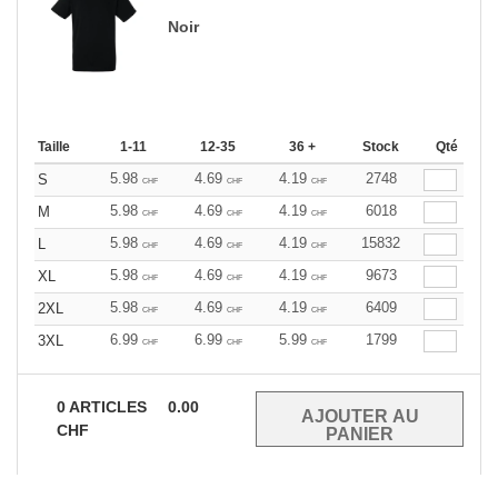
Noir
Taille
1-11
12-35
36 +
Stock
Qté
5.98
4.69
4.19
2748
S
CHF
CHF
CHF
5.98
4.69
4.19
6018
M
CHF
CHF
CHF
5.98
4.69
4.19
15832
L
CHF
CHF
CHF
5.98
4.69
4.19
9673
XL
CHF
CHF
CHF
5.98
4.69
4.19
6409
2XL
CHF
CHF
CHF
6.99
6.99
5.99
1799
3XL
CHF
CHF
CHF
0
ARTICLES
0.00
CHF