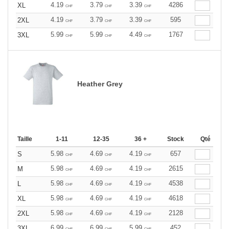
4.19
3.79
3.39
4286
XL
CHF
CHF
CHF
4.19
3.79
3.39
595
2XL
CHF
CHF
CHF
5.99
5.99
4.49
1767
3XL
CHF
CHF
CHF
Heather Grey
Taille
1-11
12-35
36 +
Stock
Qté
5.98
4.69
4.19
657
S
CHF
CHF
CHF
5.98
4.69
4.19
2615
M
CHF
CHF
CHF
5.98
4.69
4.19
4538
L
CHF
CHF
CHF
5.98
4.69
4.19
4618
XL
CHF
CHF
CHF
5.98
4.69
4.19
2128
2XL
CHF
CHF
CHF
6.99
6.99
5.99
452
3XL
CHF
CHF
CHF