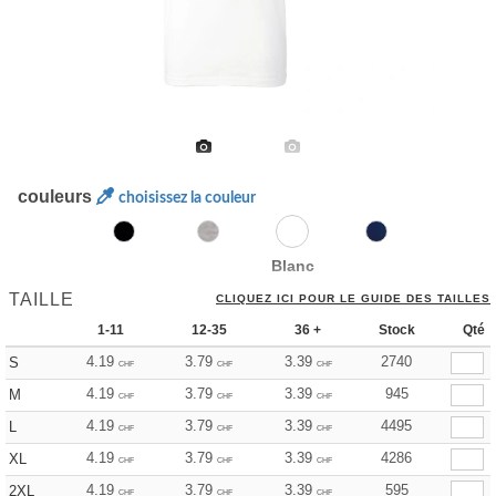
couleurs
choisissez la couleur
Blanc
TAILLE
CLIQUEZ ICI POUR LE GUIDE DES TAILLES
1-11
12-35
36 +
Stock
Qté
4.19
3.79
3.39
2740
S
CHF
CHF
CHF
4.19
3.79
3.39
945
M
CHF
CHF
CHF
4.19
3.79
3.39
4495
L
CHF
CHF
CHF
4.19
3.79
3.39
4286
XL
CHF
CHF
CHF
4.19
3.79
3.39
595
2XL
CHF
CHF
CHF