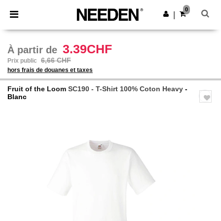
×
Appli Needen
0
Obtenir l'appli
|
Meilleurs prix sur l’app !
3.39CHF
À partir de
6,66 CHF
Prix public
hors frais de douanes et taxes
Fruit of the Loom
SC190 - T-Shirt 100% Coton Heavy
-
Blanc
Previous
Next