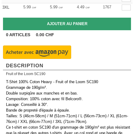
5.99
5.99
4.49
1767
3XL
CHF
CHF
CHF
0
ARTICLES
0.00
CHF
DESCRIPTION
Fruit of the Loom SC190
T-Shirt 100% Coton Heavy - Fruit of the Loom SC190
Grammage de 190g/m².
Double surpiqûre aux manches et en bas.
Composition: 100% coton avec fil Belcoro®.
Lavage: Conseillé à 30°.
Bande de propreté d'épaule à épaule.
Tailles: S (46cm-58cm) / M (51cm-71cm) / L (56cm-73cm) / XL (61cm-
76cm) / XXL (66cm-77cm) / 3XL (71cm-79cm).
Ce t-shirt en coton SC190 d'un grammage de 190g/m² est plus résistant
que la plupart des autres t-shirts. Avec un col rond et une bande de