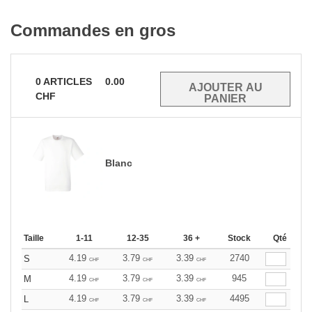
Commandes en gros
0
ARTICLES
0.00
CHF
Blanc
Taille
1-11
12-35
36 +
Stock
Qté
4.19
3.79
3.39
2740
S
CHF
CHF
CHF
4.19
3.79
3.39
945
M
CHF
CHF
CHF
4.19
3.79
3.39
4495
L
CHF
CHF
CHF