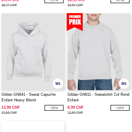
-37%
-47%
39,47 CHF
20,94 CHF
W1
W1
Gildan GN941 - Sweat Capuche
Gildan GN911 - Sweatshirt Col Rond
Enfant Heavy Blend
Enfant
13,99 CHF
8,99 CHF
-35%
-29%
21,66 CHF
12,60 CHF