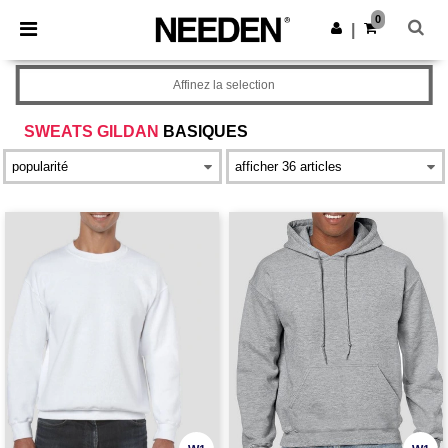
×
Appli Needen
0
Obtenir l'appli
|
Meilleurs prix sur l’app !
Affinez la selection
SWEATS GILDAN
BASIQUES