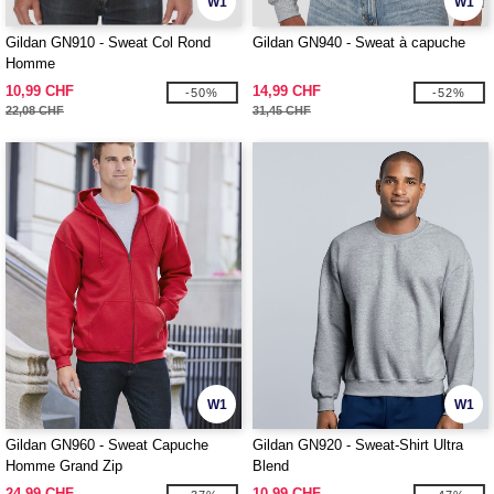
W1
W1
Gildan GN910 - Sweat Col Rond
Gildan GN940 - Sweat à capuche
Homme
10,99 CHF
14,99 CHF
-50%
-52%
22,08 CHF
31,45 CHF
W1
W1
Gildan GN960 - Sweat Capuche
Gildan GN920 - Sweat-Shirt Ultra
Homme Grand Zip
Blend
24,99 CHF
10,99 CHF