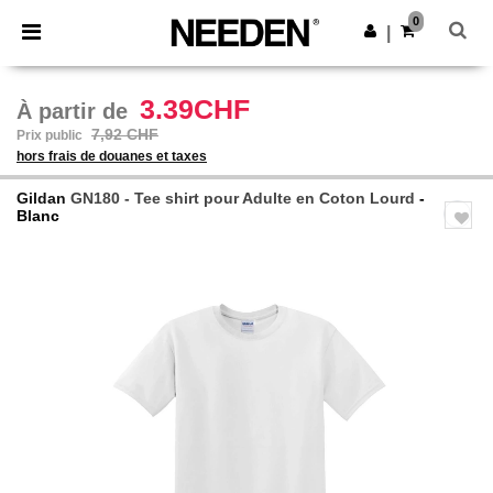
×
Appli Needen
0
Obtenir l'appli
|
Meilleurs prix sur l’app !
3.39CHF
À partir de
7,92 CHF
Prix public
hors frais de douanes et taxes
Gildan
GN180 - Tee shirt pour Adulte en Coton Lourd
-
Blanc
Previous
Next