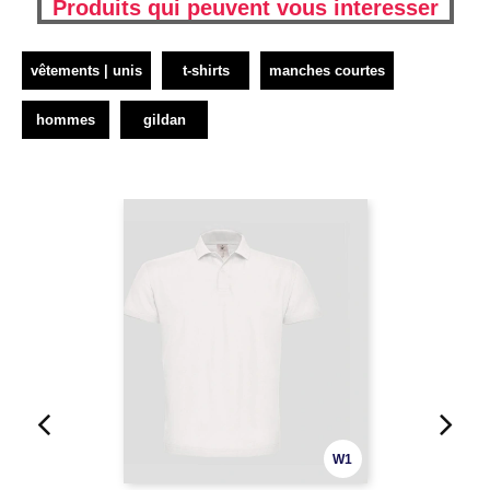
Produits qui peuvent vous interesser
vêtements | unis
t-shirts
manches courtes
hommes
gildan
W1