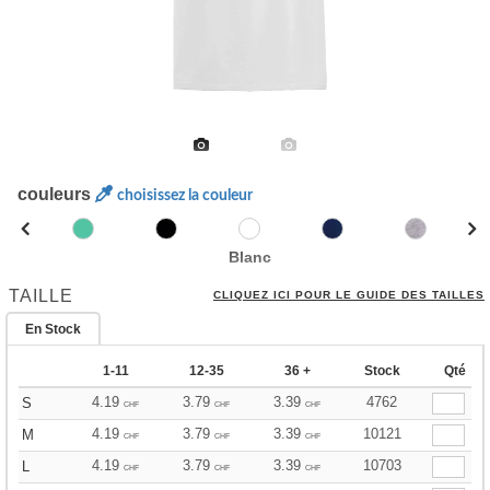
couleurs
choisissez la couleur
Blanc
TAILLE
CLIQUEZ ICI POUR LE GUIDE DES TAILLES
En Stock
1-11
12-35
36 +
Stock
Qté
4.19
3.79
3.39
4762
S
CHF
CHF
CHF
4.19
3.79
3.39
10121
M
CHF
CHF
CHF
4.19
3.79
3.39
10703
L
CHF
CHF
CHF