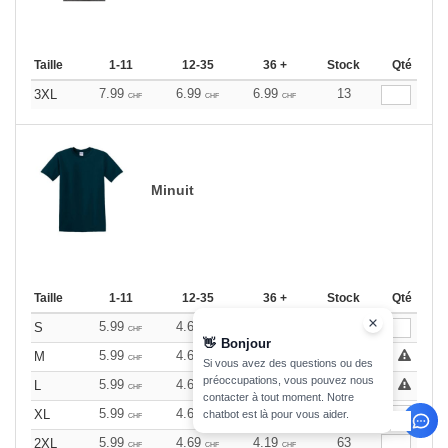
Taille
1-11
12-35
36 +
Stock
Qté
7.99
6.99
6.99
13
3XL
CHF
CHF
CHF
Minuit
Taille
1-11
12-35
36 +
Stock
Qté
5.99
4.69
4.19
55
S
CHF
CHF
CHF
👋
Bonjour
5.99
4.69
4.19
0
M
CHF
CHF
CHF
Si vous avez des questions ou des
préoccupations, vous pouvez nous
5.99
4.69
4.19
0
L
CHF
CHF
CHF
contacter à tout moment. Notre
5.99
4.69
4.19
129
XL
chatbot est là pour vous aider.
CHF
CHF
CHF
5.99
4.69
4.19
63
2XL
CHF
CHF
CHF