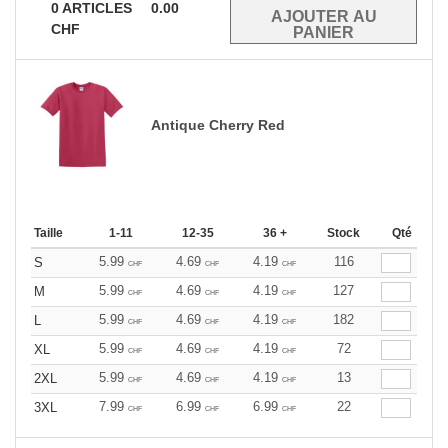
0
ARTICLES
0.00
CHF
Antique Cherry Red
Taille
1-11
12-35
36 +
Stock
Qté
5.99
4.69
4.19
116
S
CHF
CHF
CHF
5.99
4.69
4.19
127
M
CHF
CHF
CHF
5.99
4.69
4.19
182
L
CHF
CHF
CHF
5.99
4.69
4.19
72
XL
CHF
CHF
CHF
5.99
4.69
4.19
13
2XL
CHF
CHF
CHF
7.99
6.99
6.99
22
3XL
CHF
CHF
CHF