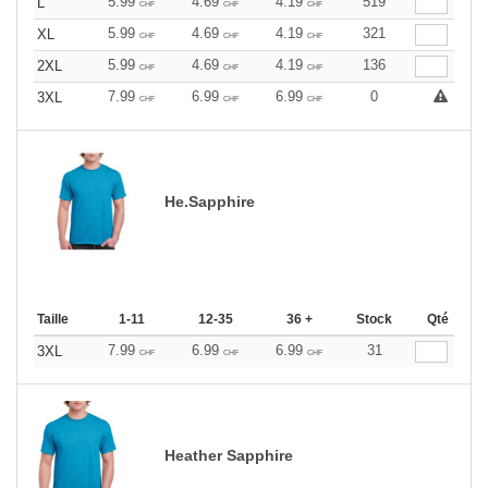
5.99
4.69
4.19
519
L
CHF
CHF
CHF
5.99
4.69
4.19
321
XL
CHF
CHF
CHF
5.99
4.69
4.19
136
2XL
CHF
CHF
CHF
7.99
6.99
6.99
0
3XL
CHF
CHF
CHF
He.Sapphire
Taille
1-11
12-35
36 +
Stock
Qté
7.99
6.99
6.99
31
3XL
CHF
CHF
CHF
Heather Sapphire