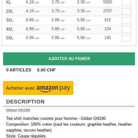
4.19
3.79
3.39
5583
XL
CHF
CHF
CHF
4.19
3.79
3.39
2707
2XL
CHF
CHF
CHF
6.99
5.99
5.99
415
3XL
CHF
CHF
CHF
6.99
5.99
5.99
134
4XL
CHF
CHF
CHF
6.99
5.99
5.99
145
5XL
CHF
CHF
CHF
0
ARTICLES
0.00
CHF
DESCRIPTION
Gildan GN180
Tee shirt manches courtes pour homme - Gildan GN180
Composition: 100% coton (sauf les couleurs: graphite heather, heather
sapphire, oscuro heather)
Style: Coupe régulière.