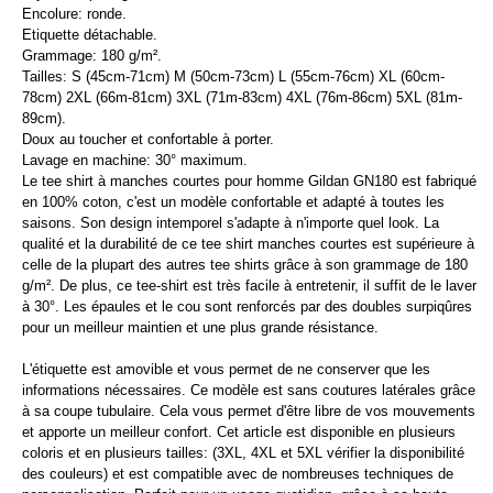
Encolure: ronde.
Etiquette détachable.
Grammage: 180 g/m².
Tailles: S (45cm-71cm) M (50cm-73cm) L (55cm-76cm) XL (60cm-
78cm) 2XL (66m-81cm) 3XL (71m-83cm) 4XL (76m-86cm) 5XL (81m-
89cm).
Doux au toucher et confortable à porter.
Lavage en machine: 30° maximum.
Le tee shirt à manches courtes pour homme Gildan GN180 est fabriqué
en 100% coton, c'est un modèle confortable et adapté à toutes les
saisons. Son design intemporel s'adapte à n'importe quel look. La
qualité et la durabilité de ce tee shirt manches courtes est supérieure à
celle de la plupart des autres tee shirts grâce à son grammage de 180
g/m². De plus, ce tee-shirt est très facile à entretenir, il suffit de le laver
à 30°. Les épaules et le cou sont renforcés par des doubles surpiqûres
pour un meilleur maintien et une plus grande résistance.
L'étiquette est amovible et vous permet de ne conserver que les
informations nécessaires. Ce modèle est sans coutures latérales grâce
à sa coupe tubulaire. Cela vous permet d'être libre de vos mouvements
et apporte un meilleur confort. Cet article est disponible en plusieurs
coloris et en plusieurs tailles: (3XL, 4XL et 5XL vérifier la disponibilité
des couleurs) et est compatible avec de nombreuses techniques de