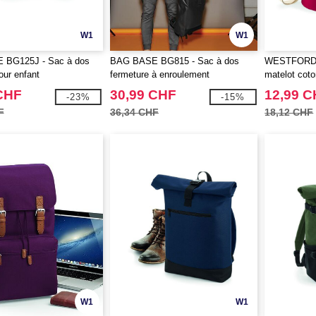
W1
W1
BG125J - Sac à dos
BAG BASE BG815 - Sac à dos
WESTFORD 
ur enfant
fermeture à enroulement
matelot coto
CHF
30,99 CHF
12,99 
-23%
-15%
F
36,34 CHF
18,12 CHF
W1
W1