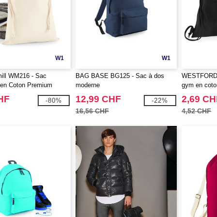
W1
W1
mill WM216 - Sac
BAG BASE BG125 - Sac à dos
WESTFORD 
 en Coton Premium
moderne
gym en coto
HF
12,99 CHF
2,69 CH
-80%
-22%
16,56 CHF
4,52 CHF