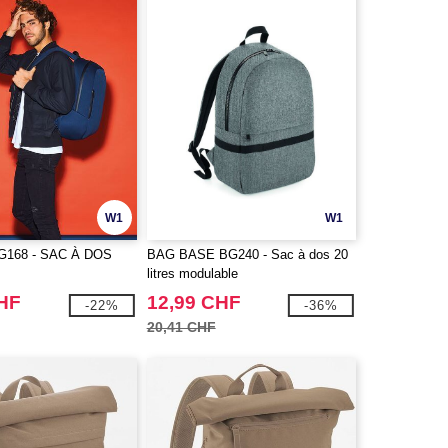
W1
W1
G168 - SAC À DOS
BAG BASE BG240 - Sac à dos 20
litres modulable
CHF
12,99 CHF
-22%
-36%
20,41 CHF