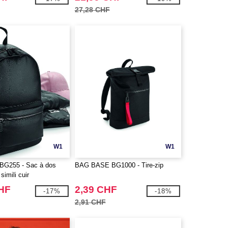
27,28 CHF
W1
W1
G255 - Sac à dos
BAG BASE BG1000 - Tire-zip
simili cuir
CHF
2,39 CHF
-17%
-18%
2,91 CHF