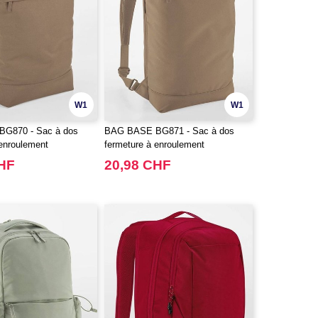
W1
W1
G870 - Sac à dos
BAG BASE BG871 - Sac à dos
 enroulement
fermeture à enroulement
CHF
20,98 CHF