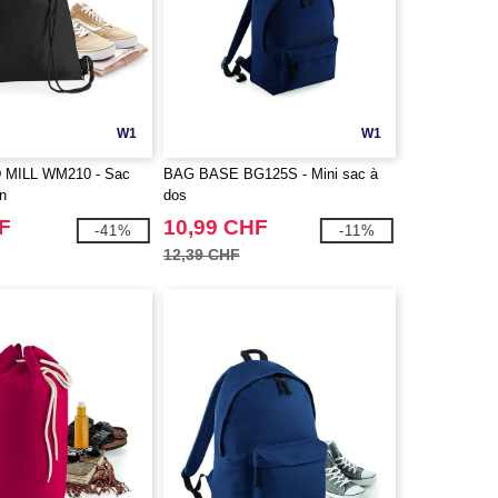
W1
W1
MILL WM210 - Sac
BAG BASE BG125S - Mini sac à
n
dos
F
10,99 CHF
-41%
-11%
12,39 CHF