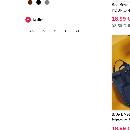
Bag Base
POUR OR
VINTAGE
18,99 
taille
32,50 CH
XS
S
M
L
XL
BAG BASE 
fermeture 
18,99 