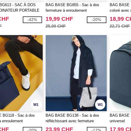
 BG613 - SAC À DOS
BAG BASE BG855 - Sac à dos
BAG BASE B
DINATEUR PORTABLE
fermeture à enroulement
coloré avec 
CHF
19,99 CHF
18,99 
-42%
-20%
F
25,00 CHF
22,71 CHF
W1
W1
BG118 - Sac à dos
BAG BASE BG138 - Sac à dos
BAG BASE B
à enroulement
réfléchissant avec fermeture
universel
enroulable
CHF
23,99 CHF
17,99 
-20%
-12%