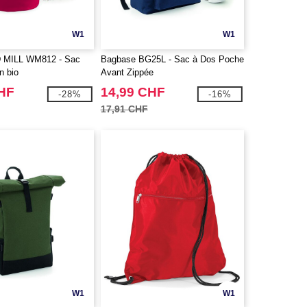
W1
W1
MILL WM812 - Sac
Bagbase BG25L - Sac à Dos Poche
n bio
Avant Zippée
CHF
14,99 CHF
-28%
-16%
17,91 CHF
W1
W1