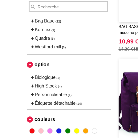
Bag Base
(22)
BAG BASE 
Korntex
(1)
moderne po
Quadra
(9)
10,99 
Westford mill
(3)
14,26 CH
option
Biologique
(1)
High Stock
(4)
Personnalisable
(1)
Étiquette détachable
(14)
couleurs