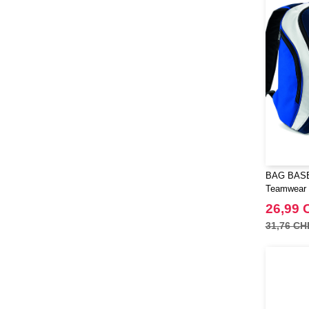
BAG BASE 
Teamwear
26,99 
31,76 CH