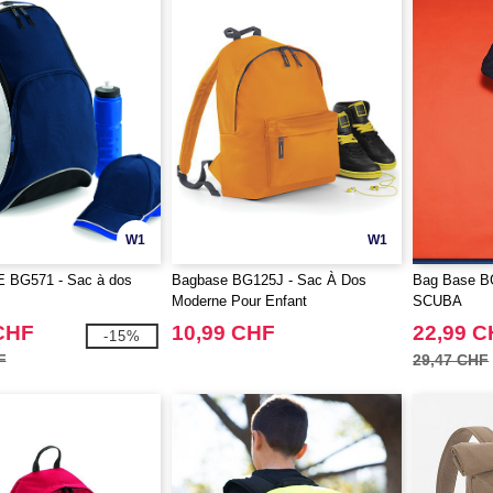
W1
W1
BG571 - Sac à dos
Bagbase BG125J - Sac À Dos
Bag Base B
Moderne Pour Enfant
SCUBA
CHF
10,99 CHF
22,99 
-15%
F
29,47 CHF