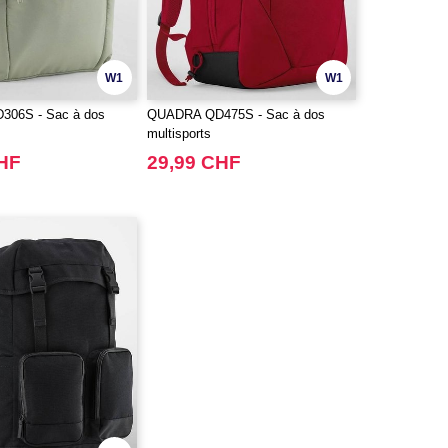
W1
W1
06S - Sac à dos
QUADRA QD475S - Sac à dos
multisports
CHF
29,99 CHF