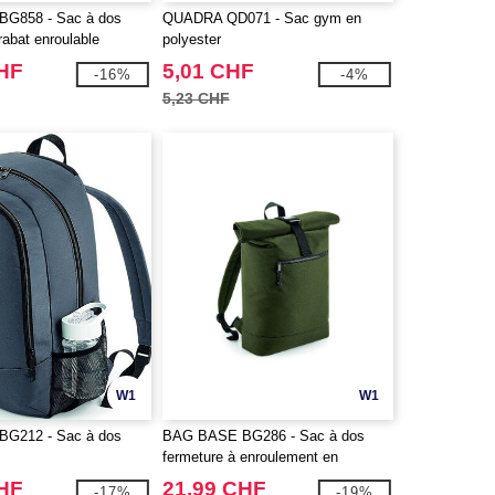
G858 - Sac à dos
QUADRA QD071 - Sac gym en
rabat enroulable
polyester
CHF
5,01 CHF
-16%
-4%
5,23 CHF
W1
W1
G212 - Sac à dos
BAG BASE BG286 - Sac à dos
fermeture à enroulement en
matériaux recyclés
CHF
21,99 CHF
-17%
-19%