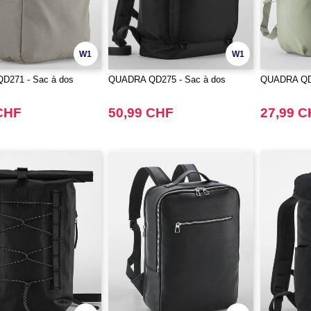
W1
W1
271 - Sac à dos
QUADRA QD275 - Sac à dos
QUADRA QD3
CHF
50,99 CHF
27,99 