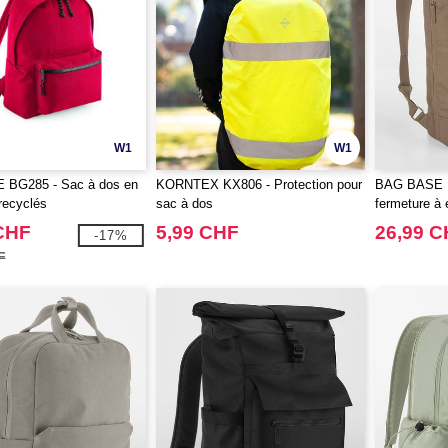
W1
W1
BG285 - Sac à dos en
KORNTEX KX806 - Protection pour
BAG BASE B
recyclés
sac à dos
fermeture à
CHF
5,99 CHF
26,99 
-17%
F