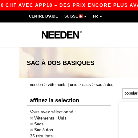
VEC APP10 – DES PRIX ENCORE PLUS AVANTAGEU
CENTRE D'AIDE
SUISSE
FR
SAC À DOS
BASIQUES
>
>
>
needen
vêtements | unis
sacs
sac à dos
affinez la selection
Vous avez sélectionné :
Vêtements | Unis
Sacs
Sac à dos
35 résultats.