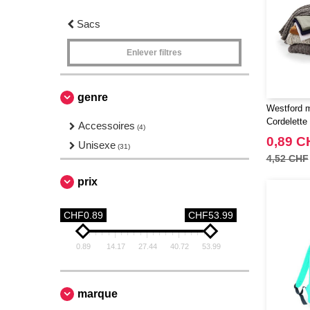
Sacs
Enlever filtres
genre
Westford 
Cordelette
Accessoires
(4)
0,89 C
Unisexe
(31)
4,52 CHF
prix
CHF0.89
CHF53.99
0.89
14.17
27.44
40.72
53.99
marque