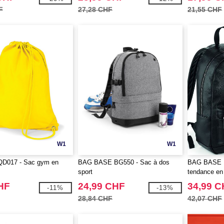
F
27,28 CHF
21,55 CHF
W1
W1
D017 - Sac gym en
BAG BASE BG550 - Sac à dos
BAG BASE B
sport
tendance en 
HF
24,99 CHF
34,99 
-11%
-13%
28,84 CHF
42,07 CHF