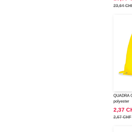
23,64 CH
QUADRA Q
polyester
2,37 C
2,67 CHF