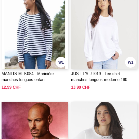
W1
W1
MANTIS MTK084 - Marinière
JUST T'S JT019 - Tee-shirt
manches longues enfant
manches longues moderne 190
12,99 CHF
13,99 CHF