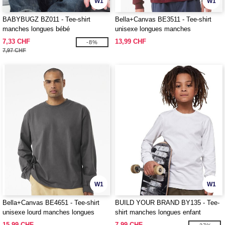
W1
W1
BABYBUGZ BZ011 - Tee-shirt
Bella+Canvas BE3511 - Tee-shirt
manches longues bébé
unisexe longues manches
7,33 CHF
13,99 CHF
-8%
7,97 CHF
W1
W1
Bella+Canvas BE4651 - Tee-shirt
BUILD YOUR BRAND BY135 - Tee-
unisexe lourd manches longues
shirt manches longues enfant
15,99 CHF
7,99 CHF