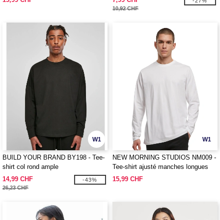
-27%
10,92 CHF
W1
W1
BUILD YOUR BRAND BY198 - Tee-
NEW MORNING STUDIOS NM009 -
shirt col rond ample
Tee-shirt ajusté manches longues
14,99 CHF
15,99 CHF
-43%
26,23 CHF