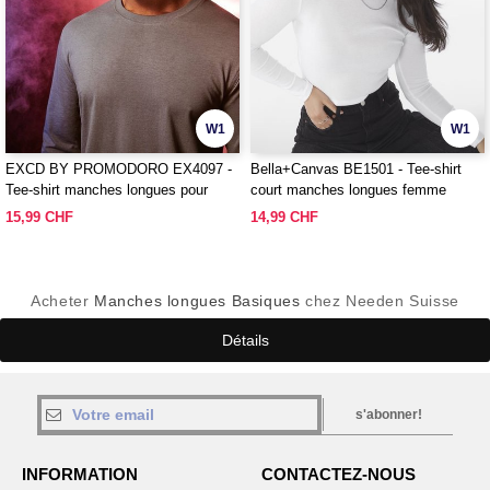
W1
W1
EXCD BY PROMODORO EX4097 -
Bella+Canvas BE1501 - Tee-shirt
Tee-shirt manches longues pour
court manches longues femme
homme
15,99 CHF
14,99 CHF
Acheter
Manches longues Basiques
chez Needen Suisse
Détails
s'abonner!
INFORMATION
CONTACTEZ-NOUS