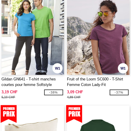
W1
W1
Gildan GN641 - T-shirt manches
Fruit of the Loom SC600 - T-Shirt
courtes pour femme Softstyle
Femme Coton Lady-Fit
3,19 CHF
3,09 CHF
-38%
-37%
5,10 CHF
4,89 CHF