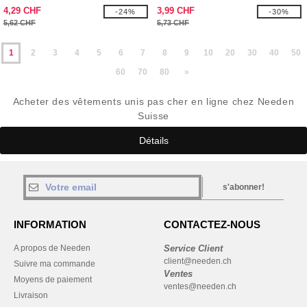
4,29 CHF
3,99 CHF
-24%
-30%
5,62 CHF
5,73 CHF
1
2
3
4
5
6
7
8
9
10
20
30
40
50
60
70
80
»
Acheter des vêtements unis pas cher en ligne chez Needen
Suisse
Détails
s'abonner!
INFORMATION
CONTACTEZ-NOUS
A propos de Needen
Service Client
client@needen.ch
Suivre ma commande
Ventes
Moyens de paiement
ventes@needen.ch
Livraison