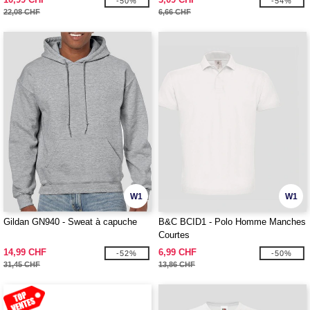
-50%
-54%
22,08 CHF
6,66 CHF
W1
W1
Gildan GN940 - Sweat à capuche
B&C BCID1 - Polo Homme Manches
Courtes
14,99 CHF
6,99 CHF
-52%
-50%
31,45 CHF
13,86 CHF