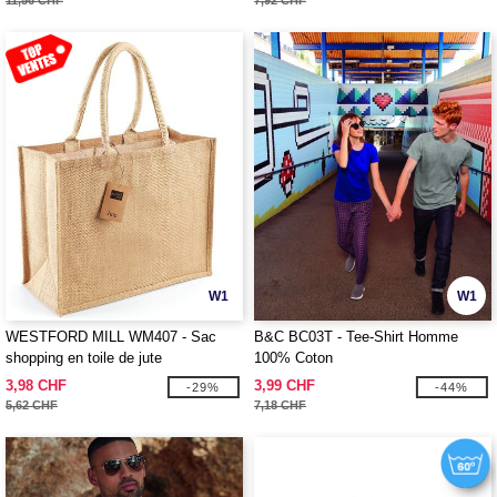
11,56 CHF
7,92 CHF
W1
W1
WESTFORD MILL WM407 - Sac
B&C BC03T - Tee-Shirt Homme
shopping en toile de jute
100% Coton
3,98 CHF
3,99 CHF
-29%
-44%
5,62 CHF
7,18 CHF