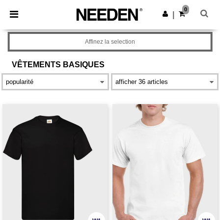
×
Appli Needen
0
Obtenir l'appli
|
Meilleurs prix sur l’app !
Affinez la selection
VÊTEMENTS
BASIQUES