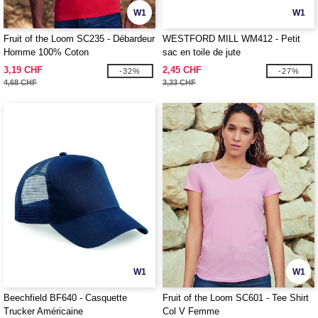
W1
W1
Fruit of the Loom SC235 - Débardeur
WESTFORD MILL WM412 - Petit
Homme 100% Coton
sac en toile de jute
3,19 CHF
2,45 CHF
-32%
-27%
4,68 CHF
3,33 CHF
W1
W1
Beechfield BF640 - Casquette
Fruit of the Loom SC601 - Tee Shirt
Trucker Américaine
Col V Femme