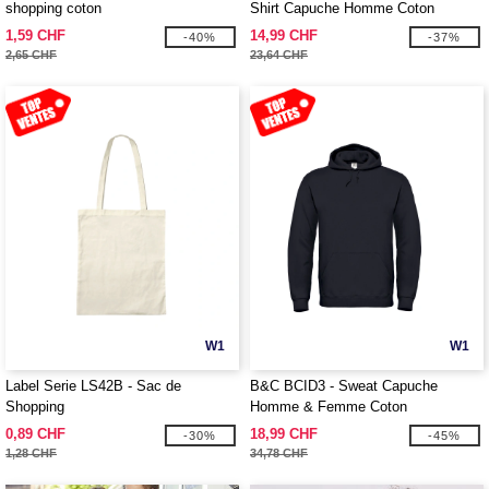
shopping coton
Shirt Capuche Homme Coton
1,59 CHF
14,99 CHF
-40%
-37%
2,65 CHF
23,64 CHF
W1
W1
Label Serie LS42B - Sac de
B&C BCID3 - Sweat Capuche
Shopping
Homme & Femme Coton
0,89 CHF
18,99 CHF
-30%
-45%
1,28 CHF
34,78 CHF