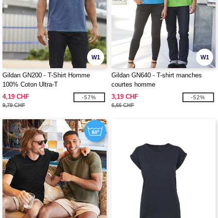
W1
W1
Gildan GN200 - T-Shirt Homme
Gildan GN640 - T-shirt manches
100% Coton Ultra-T
courtes homme
4,19 CHF
3,19 CHF
-57%
-52%
9,79 CHF
6,66 CHF