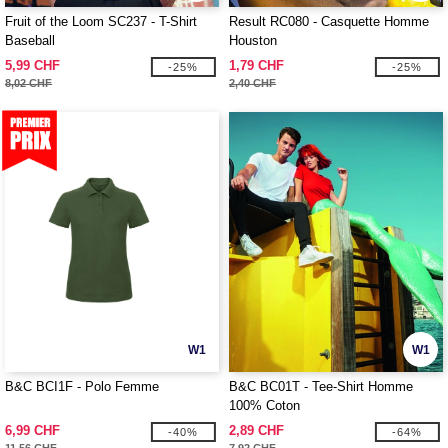
Fruit of the Loom SC237 - T-Shirt
Result RC080 - Casquette Homme
Baseball
Houston
5,99 CHF
1,79 CHF
-25%
-25%
8,02 CHF
2,40 CHF
W1
W1
B&C BCI1F - Polo Femme
B&C BC01T - Tee-Shirt Homme
100% Coton
6,99 CHF
2,89 CHF
-40%
-64%