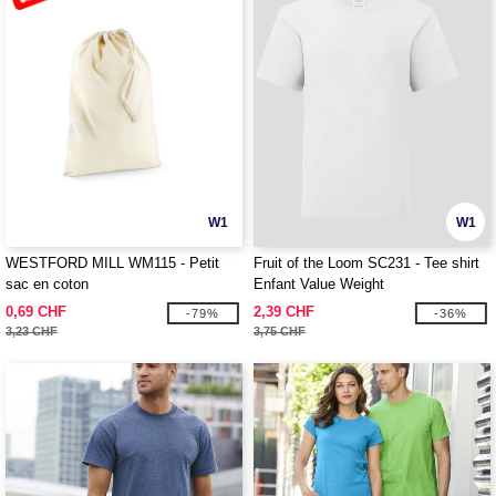
W1
W1
WESTFORD MILL WM115 - Petit
Fruit of the Loom SC231 - Tee shirt
sac en coton
Enfant Value Weight
0,69 CHF
2,39 CHF
-79%
-36%
3,23 CHF
3,75 CHF