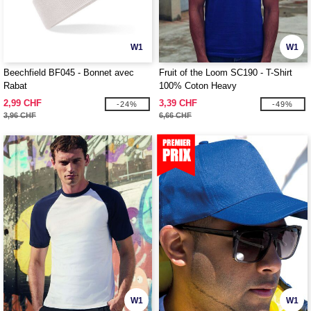
W1
W1
Beechfield BF045 - Bonnet avec
Fruit of the Loom SC190 - T-Shirt
Rabat
100% Coton Heavy
2,99 CHF
3,39 CHF
-24%
-49%
3,96 CHF
6,66 CHF
W1
W1