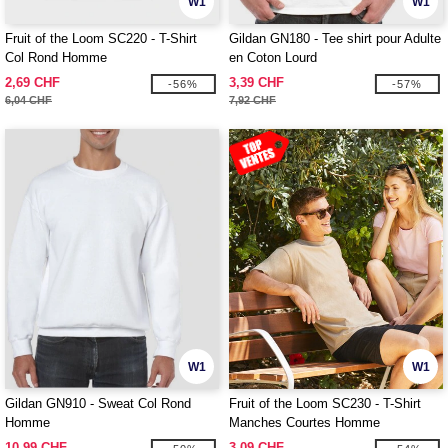
W1
W1
Fruit of the Loom SC220 - T-Shirt
Gildan GN180 - Tee shirt pour Adulte
Col Rond Homme
en Coton Lourd
2,69 CHF
3,39 CHF
-56%
-57%
6,04 CHF
7,92 CHF
W1
W1
Gildan GN910 - Sweat Col Rond
Fruit of the Loom SC230 - T-Shirt
Homme
Manches Courtes Homme
10,99 CHF
3,09 CHF