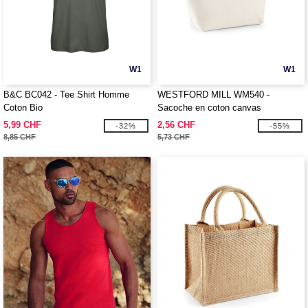
W1
W1
B&C BC042 - Tee Shirt Homme
WESTFORD MILL WM540 -
Coton Bio
Sacoche en coton canvas
5,99 CHF
2,56 CHF
-32%
-55%
8,85 CHF
5,73 CHF