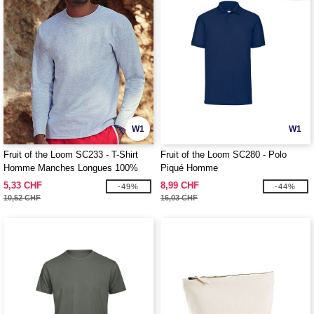
W1
W1
Fruit of the Loom SC233 - T-Shirt
Fruit of the Loom SC280 - Polo
Homme Manches Longues 100%
Piqué Homme
coton
5,33 CHF
8,99 CHF
-49%
-44%
10,52 CHF
16,03 CHF