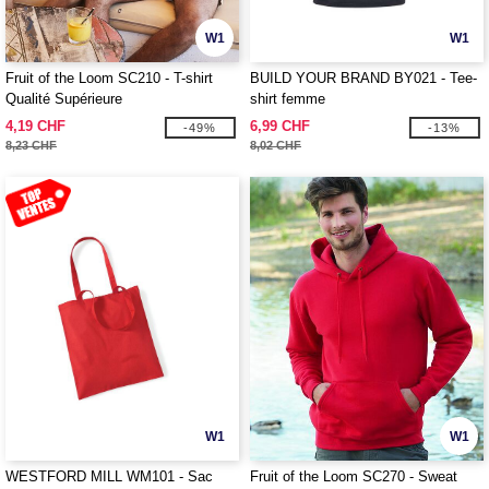
W1
W1
Fruit of the Loom SC210 - T-shirt
BUILD YOUR BRAND BY021 - Tee-
Qualité Supérieure
shirt femme
4,19 CHF
6,99 CHF
-49%
-13%
8,23 CHF
8,02 CHF
W1
W1
WESTFORD MILL WM101 - Sac
Fruit of the Loom SC270 - Sweat