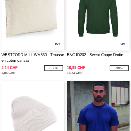
W1
W1
WESTFORD MILL WM530 - Trousse
B&C ID202 - Sweat Coupe Droite
en coton canvas
2,14 CHF
10,99 CHF
-57%
-30%
4,95 CHF
15,73 CHF