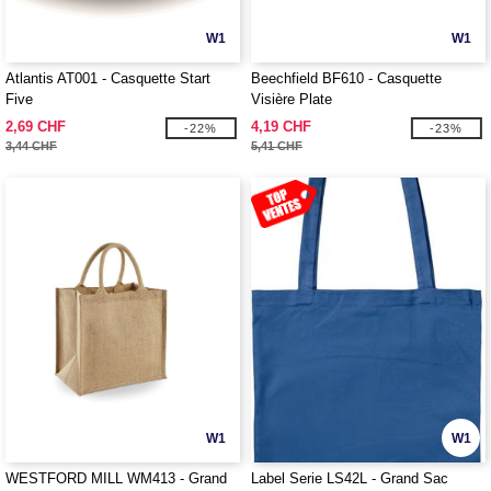
W1
W1
Atlantis AT001 - Casquette Start
Beechfield BF610 - Casquette
Five
Visière Plate
2,69 CHF
4,19 CHF
-22%
-23%
3,44 CHF
5,41 CHF
W1
W1
WESTFORD MILL WM413 - Grand
Label Serie LS42L - Grand Sac