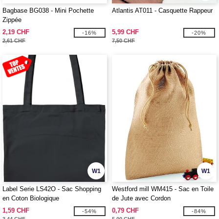
Bagbase BG038 - Mini Pochette
Atlantis AT011 - Casquette Rappeur
Zippée
2,19 CHF
5,99 CHF
-16%
-20%
2,61 CHF
7,50 CHF
W1
W1
Label Serie LS42O - Sac Shopping
Westford mill WM415 - Sac en Toile
en Coton Biologique
de Jute avec Cordon
1,59 CHF
0,79 CHF
-54%
-84%