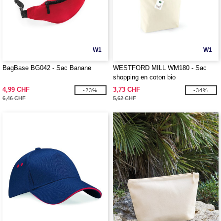
W1
W1
BagBase BG042 - Sac Banane
WESTFORD MILL WM180 - Sac
shopping en coton bio
4,99 CHF
3,73 CHF
-23%
-34%
6,46 CHF
5,62 CHF