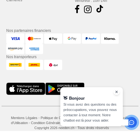
Carrières
Vendredi : 10h-14h
Nos partenaires financiers
Nos transporteurs
👋
Bonjour
Si vous avez des questions ou des
préoccupations, vous pouvez nous
contacter à tout moment. Notre
Mentions Légales
-
Politique de Confidentialité
-
Conditions Générales d’Accès et
chatbot est là pour vous aider.
d’Utilisation
-
Condition Générales d'Achat
-
Politique de Cookies
-
Plan du Site
Copyright 2026 needen.ch - Tous droits réservés