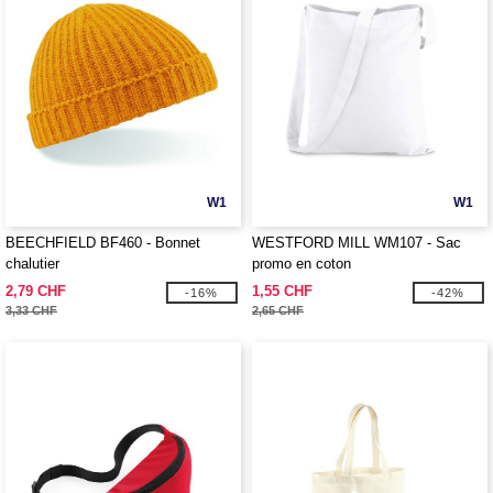
W1
W1
BEECHFIELD BF460 - Bonnet
WESTFORD MILL WM107 - Sac
chalutier
promo en coton
2,79 CHF
1,55 CHF
-16%
-42%
3,33 CHF
2,65 CHF