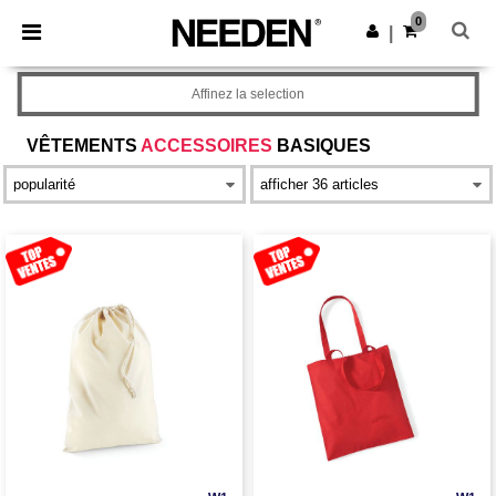
×
Appli Needen
0
Obtenir l'appli
|
Meilleurs prix sur l’app !
Affinez la selection
VÊTEMENTS
ACCESSOIRES
BASIQUES