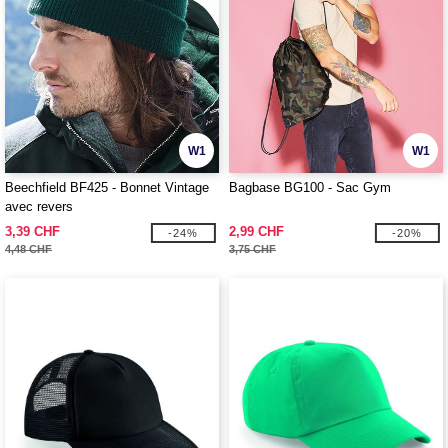
W1
W1
Beechfield BF425 - Bonnet Vintage
Bagbase BG100 - Sac Gym
avec revers
3,39 CHF
2,99 CHF
-24%
-20%
4,48 CHF
3,75 CHF