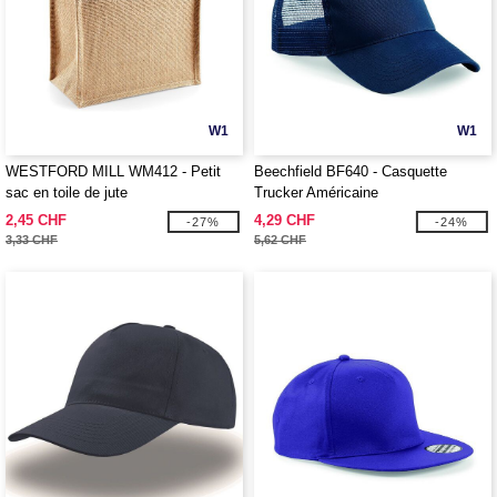
W1
W1
WESTFORD MILL WM412 - Petit
Beechfield BF640 - Casquette
sac en toile de jute
Trucker Américaine
2,45 CHF
4,29 CHF
-27%
-24%
3,33 CHF
5,62 CHF