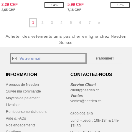
2,29 CHF
5,99 CHF
-14%
-17%
2,65 CHF
7,18 CHF
1
2
3
4
5
6
7
»
Acheter des vêtements unis pas cher en ligne chez Needen
Suisse
s'abonner!
INFORMATION
CONTACTEZ-NOUS
A propos de Needen
Service Client
client@needen.ch
Suivre ma commande
Ventes
Moyens de paiement
ventes@needen.ch
Livraison
Remboursements/retours
0800 001 649
Aide & FAQs
Lundi - Jeudi : 10h-13h & 14h-
Nos engagements
17h30