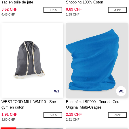
sac en toile de jute
Shopping 100% Coton
3,62 CHF
0,89 CHF
-19%
-34%
4,48 CHF
1,35 CHF
W1
W1
WESTFORD MILL WM110 - Sac
Beechfield BF900 - Tour de Cou
gym en coton
Original Multi-Usages
1,91 CHF
2,19 CHF
-50%
-25%
3,80 CHF
2,91 CHF