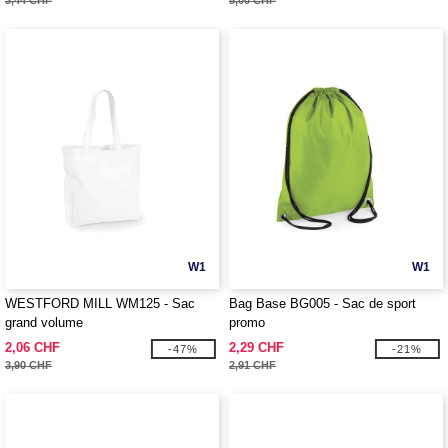
3,44 CHF
5,00 CHF
W1
W1
WESTFORD MILL WM125 - Sac
Bag Base BG005 - Sac de sport
grand volume
promo
2,06 CHF
2,29 CHF
-47%
-21%
3,90 CHF
2,91 CHF