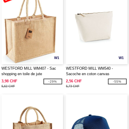
W1
W1
WESTFORD MILL WM407 - Sac
WESTFORD MILL WM540 -
shopping en toile de jute
Sacoche en coton canvas
3,98 CHF
2,56 CHF
-29%
-55%
5,62 CHF
5,73 CHF