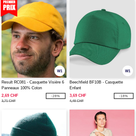
W1
W1
Result RC081 - Casquette Visière 6
Beechfield BF10B - Casquette
Panneaux 100% Coton
Enfant
2,69 CHF
3,69 CHF
-28%
-18%
3,71 CHF
4,48 CHF