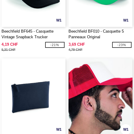
W1
W1
Beechfield BF645 - Casquette
Beechfield BF010 - Casquette 5
Vintage Snapback Trucker
Panneaux Original
4,19 CHF
3,69 CHF
-21%
-23%
5,31 CHF
4,79 CHF
W1
W1