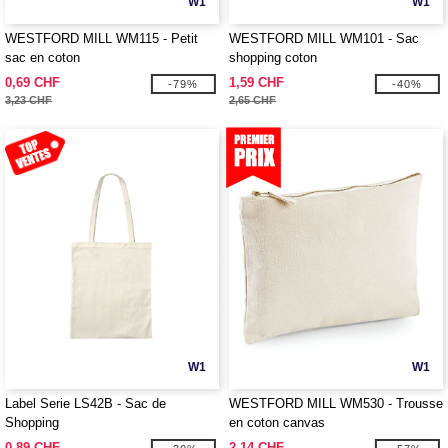
W1
W1
WESTFORD MILL WM115 - Petit
WESTFORD MILL WM101 - Sac
sac en coton
shopping coton
0,69 CHF
1,59 CHF
-79%
-40%
3,23 CHF
2,65 CHF
W1
W1
Label Serie LS42B - Sac de
WESTFORD MILL WM530 - Trousse
Shopping
en coton canvas
0,89 CHF
2,14 CHF