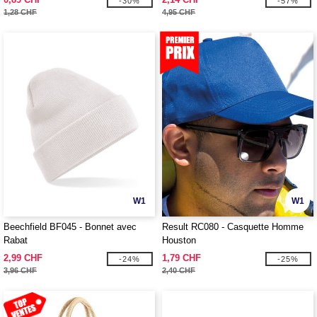
-30%
-57%
1,28 CHF
4,95 CHF
W1
W1
Beechfield BF045 - Bonnet avec
Result RC080 - Casquette Homme
Rabat
Houston
2,99 CHF
1,79 CHF
-24%
-25%
3,96 CHF
2,40 CHF