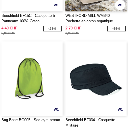
W1
W1
Beechfield BF15C - Casquette 5
WESTFORD MILL WM840 -
Panneaux 100% Coton
Pochette en coton organique
4,49 CHF
2,79 CHF
-23%
-55%
5,83 CHF
6,25 CHF
W1
W1
Bag Base BG005 - Sac gym promo
Beechfield BF034 - Casquette
Militaire