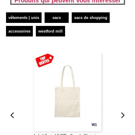
Produits qui peuvent vous interesser
vêtements | unis
sacs
sacs de shopping
accessoires
westford mill
W1