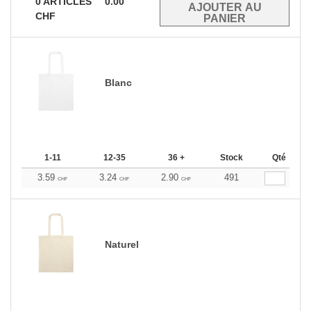
0
ARTICLES
0.00
CHF
Blanc
1-11
12-35
36 +
Stock
Qté
3.59
3.24
2.90
491
CHF
CHF
CHF
Naturel