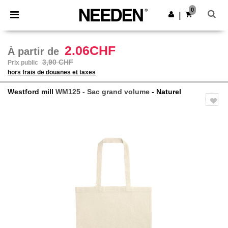
×
Appli Needen
0
Obtenir l'appli
|
Meilleurs prix sur l’app !
2.06CHF
À partir de
3,90 CHF
Prix public
hors frais de douanes et taxes
Westford mill
WM125 - Sac grand volume
- Naturel
Previous
Next