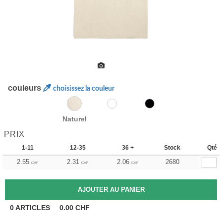
couleurs
choisissez la couleur
Naturel
PRIX
1-11
12-35
36 +
Stock
Qté
2.55
2.31
2.06
2680
CHF
CHF
CHF
0
ARTICLES
0.00
CHF