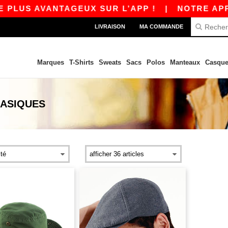
 PLUS AVANTAGEUX SUR L’APP !
|
NOTRE APP E
LIVRAISON
MA COMMANDE
Marques
T-Shirts
Sweats
Sacs
Polos
Manteaux
Casque
ASIQUES