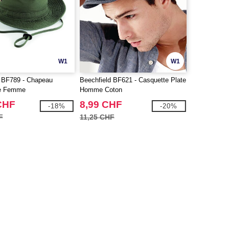
W1
W1
d BF789 - Chapeau
Beechfield BF621 - Casquette Plate
e Femme
Homme Coton
CHF
8,99 CHF
-18%
-20%
F
11,25 CHF