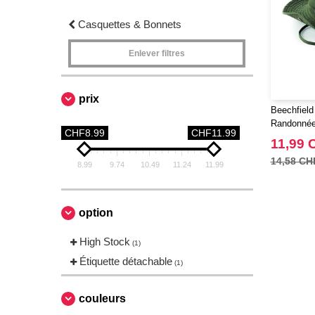
Casquettes & Bonnets
Enlever filtres
prix
Beechfiel
Randonné
CHF8.99
CHF11.99
11,99 
14,58 CH
8.99
9.74
10.49
11.24
11.99
option
High Stock
(1)
Étiquette détachable
(1)
couleurs