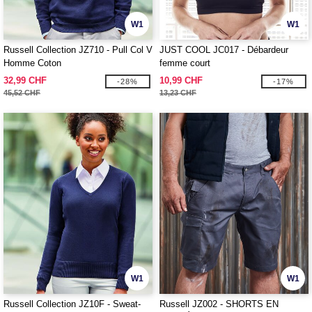
W1
W1
Russell Collection JZ710 - Pull Col V
JUST COOL JC017 - Débardeur
Homme Coton
femme court
32,99 CHF
10,99 CHF
-28%
-17%
45,52 CHF
13,23 CHF
W1
W1
Russell Collection JZ10F - Sweat-
Russell JZ002 - SHORTS EN