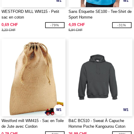
W1
W1
WESTFORD MILL WM115 - Petit
Sans Étiquette SE100 - Tee-Shirt de
sac en coton
Sport Homme
0,69 CHF
4,09 CHF
-79%
-31%
3,23 CHF
5,94 CHF
W1
W1
Westford mill WM415 - Sac en Toile
B&C BC510 - Sweat À Capuche
de Jute avec Cordon
Homme Poche Kangourou Coton
0,79 CHF
26,99 CHF