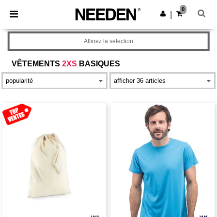
×
Appli Needen
0
Obtenir l'appli
|
Meilleurs prix sur l’app !
Affinez la selection
VÊTEMENTS
2XS
BASIQUES