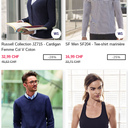
W1
W1
Russell Collection JZ715 - Cardigan
SF Men SF204 - Tee-shirt marinière
Femme Col V Coton
32,99 CHF
16,99 CHF
-28%
-25%
45,52 CHF
22,71 CHF