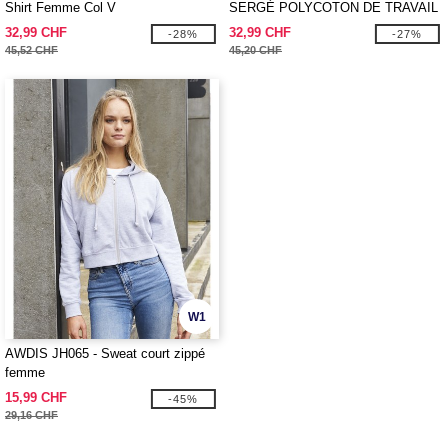
Shirt Femme Col V
SERGÉ POLYCOTON DE TRAVAIL
32,99 CHF
32,99 CHF
-28%
-27%
45,52 CHF
45,20 CHF
W1
AWDIS JH065 - Sweat court zippé
femme
15,99 CHF
-45%
29,16 CHF