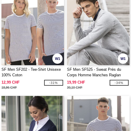
W1
W1
SF Men SF202 - Tee-Shirt Unisexe
SF Men SF525 - Sweat Près du
100% Coton
Corps Homme Manches Raglan
12,99 CHF
19,99 CHF
-31%
-34%
18,96 CHF
30,10 CHF