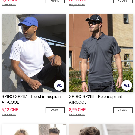
-84%
-30%
5,00 CHF
38,79 CHF
W1
W1
SPIRO SP287 - Tee-shirt respirant
SPIRO SP288 - Polo respirant
AIRCOOL
AIRCOOL
5,12 CHF
8,99 CHF
-26%
-19%
6,94 CHF
11,14 CHF