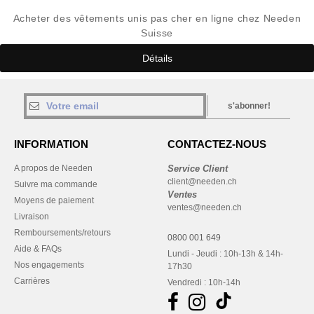
Acheter des vêtements unis pas cher en ligne chez Needen
Suisse
Détails
s'abonner!
INFORMATION
CONTACTEZ-NOUS
A propos de Needen
Service Client
client@needen.ch
Suivre ma commande
Ventes
Moyens de paiement
ventes@needen.ch
Livraison
Remboursements/retours
0800 001 649
Aide & FAQs
Lundi - Jeudi : 10h-13h & 14h-
Nos engagements
17h30
Carrières
Vendredi : 10h-14h