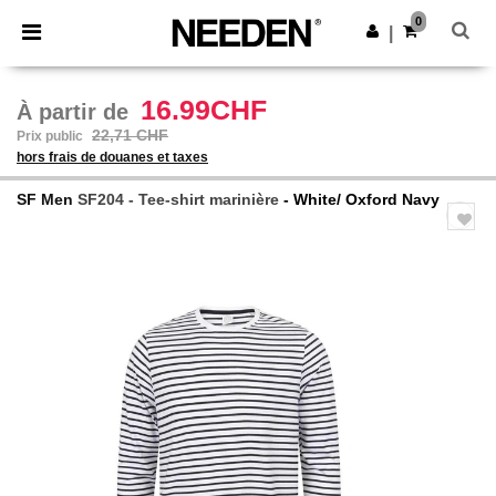
×
Appli Needen
0
Obtenir l'appli
|
Meilleurs prix sur l’app !
16.99CHF
À partir de
22,71 CHF
Prix public
hors frais de douanes et taxes
SF Men
SF204 - Tee-shirt marinière
- White/ Oxford Navy
Previous
Next