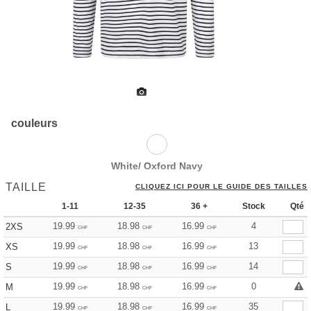
couleurs
White/ Oxford Navy
TAILLE
CLIQUEZ ICI POUR LE GUIDE DES TAILLES
1-11
12-35
36 +
Stock
Qté
19.99
18.98
16.99
4
2XS
CHF
CHF
CHF
19.99
18.98
16.99
13
XS
CHF
CHF
CHF
19.99
18.98
16.99
14
S
CHF
CHF
CHF
19.99
18.98
16.99
0
M
CHF
CHF
CHF
19.99
18.98
16.99
35
L
CHF
CHF
CHF