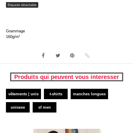
Étiquette détachable
Grammage
160g/m²
Produits qui peuvent vous interesser
vêtements | unis
t-shirts
manches longues
unisexe
sf men