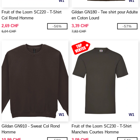
W1
W1
Fruit of the Loom SC220 - T-Shirt
Gildan GN180 - Tee shirt pour Adulte
Col Rond Homme
en Coton Lourd
2,69 CHF
3,39 CHF
-56%
-57%
6,04 CHF
7,92 CHF
W1
W1
Gildan GN910 - Sweat Col Rond
Fruit of the Loom SC230 - T-Shirt
Homme
Manches Courtes Homme
10,99 CHF
3,09 CHF