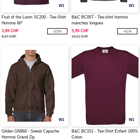
W1
W1
Fruit of the Loom SC200 - Tee-Shirt
B&C BC05T - Tee-shirt homme
Homme 60°
manches longues
3,89 CHF
5,99 CHF
-53%
-41%
8,34 CHF
10,21 CHF
W1
W1
Gildan GN960 - Sweat Capuche
B&C BC151 - Tee-Shirt Enfant 100%
Homme Grand Zip
Coton