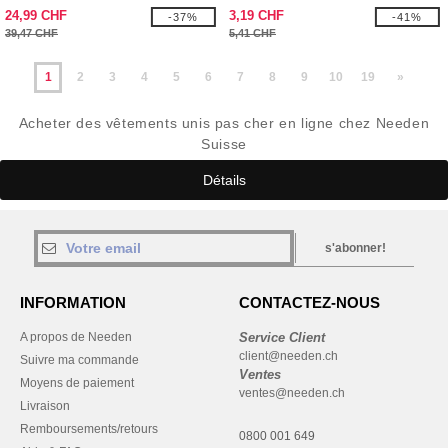
24,99 CHF
3,19 CHF
-37%
-41%
39,47 CHF
5,41 CHF
1
2
3
4
5
6
7
8
9
10
19
»
Acheter des vêtements unis pas cher en ligne chez Needen
Suisse
Détails
s'abonner!
INFORMATION
CONTACTEZ-NOUS
A propos de Needen
Service Client
client@needen.ch
Suivre ma commande
Ventes
Moyens de paiement
ventes@needen.ch
Livraison
Remboursements/retours
0800 001 649