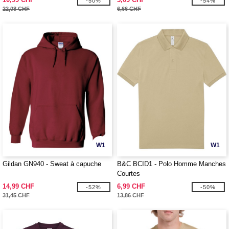
-50%
-54%
22,08 CHF
6,66 CHF
W1
W1
Gildan GN940 - Sweat à capuche
B&C BCID1 - Polo Homme Manches
Courtes
14,99 CHF
6,99 CHF
-52%
-50%
31,45 CHF
13,86 CHF