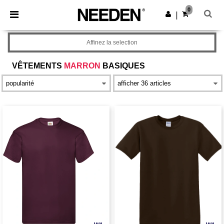
×
Appli Needen
0
Obtenir l'appli
|
Meilleurs prix sur l’app !
Affinez la selection
VÊTEMENTS
MARRON
BASIQUES