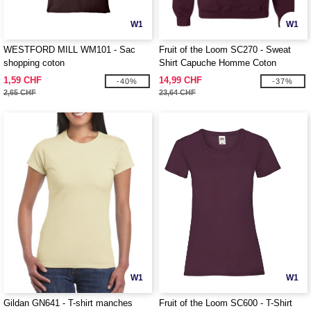
W1
W1
WESTFORD MILL WM101 - Sac
Fruit of the Loom SC270 - Sweat
shopping coton
Shirt Capuche Homme Coton
1,59 CHF
14,99 CHF
-40%
-37%
2,65 CHF
23,64 CHF
W1
W1
Gildan GN641 - T-shirt manches
Fruit of the Loom SC600 - T-Shirt