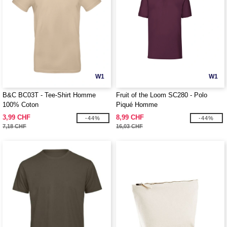
W1
W1
B&C BC03T - Tee-Shirt Homme
Fruit of the Loom SC280 - Polo
100% Coton
Piqué Homme
3,99 CHF
8,99 CHF
-44%
-44%
7,18 CHF
16,03 CHF