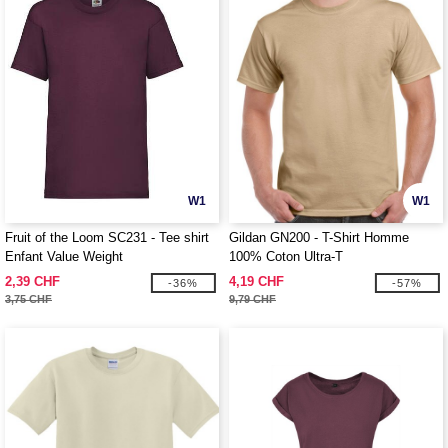
W1
W1
Fruit of the Loom SC231 - Tee shirt
Gildan GN200 - T-Shirt Homme
Enfant Value Weight
100% Coton Ultra-T
2,39 CHF
4,19 CHF
-36%
-57%
3,75 CHF
9,79 CHF