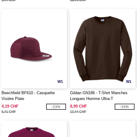
3,44 CHF
15,73 CHF
W1
W1
Beechfield BF610 - Casquette
Gildan GN186 - T-Shirt Manches
Visière Plate
Longues Homme Ultra-T
4,19 CHF
8,99 CHF
-23%
-33%
5,41 CHF
13,44 CHF