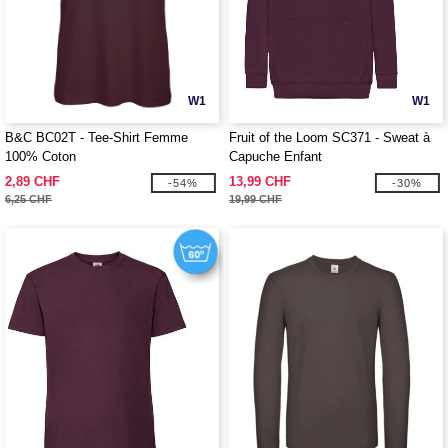
W1
W1
B&C BC02T - Tee-Shirt Femme
Fruit of the Loom SC371 - Sweat à
100% Coton
Capuche Enfant
2,89 CHF
13,99 CHF
-54%
-30%
6,25 CHF
19,99 CHF