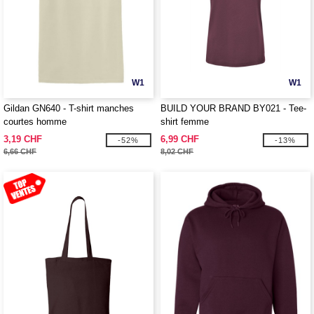
W1
W1
Gildan GN640 - T-shirt manches
BUILD YOUR BRAND BY021 - Tee-
courtes homme
shirt femme
3,19 CHF
6,99 CHF
-52%
-13%
6,66 CHF
8,02 CHF