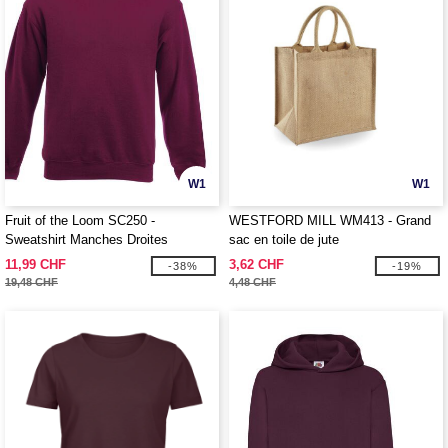
W1
W1
Fruit of the Loom SC250 -
WESTFORD MILL WM413 - Grand
Sweatshirt Manches Droites
sac en toile de jute
11,99 CHF
3,62 CHF
-38%
-19%
19,48 CHF
4,48 CHF