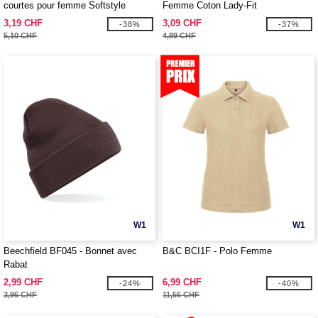
courtes pour femme Softstyle
Femme Coton Lady-Fit
3,19 CHF
3,09 CHF
-38%
-37%
5,10 CHF
4,89 CHF
W1
W1
Beechfield BF045 - Bonnet avec
B&C BCI1F - Polo Femme
Rabat
2,99 CHF
6,99 CHF
-24%
-40%
3,96 CHF
11,56 CHF