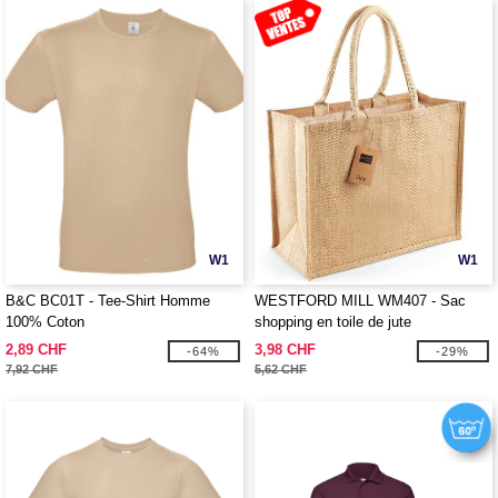
W1
W1
B&C BC01T - Tee-Shirt Homme
WESTFORD MILL WM407 - Sac
100% Coton
shopping en toile de jute
2,89 CHF
3,98 CHF
-64%
-29%
7,92 CHF
5,62 CHF