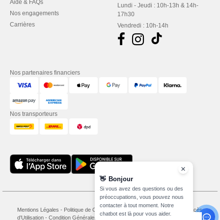
Aide & FAQs
Lundi - Jeudi : 10h-13h & 14h-
Nos engagements
17h30
Carrières
Vendredi : 10h-14h
Nos partenaires financiers
Nos transporteurs
👋
Bonjour
Si vous avez des questions ou des
préoccupations, vous pouvez nous
contacter à tout moment. Notre
Mentions Légales
-
Politique de Confidentialité
-
Conditions Générales d’Accès et
chatbot est là pour vous aider.
d’Utilisation
-
Condition Générales d'Achat
-
Politique de Cookies
-
Plan du Site