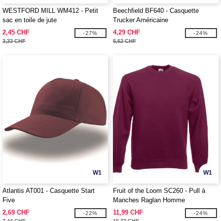
WESTFORD MILL WM412 - Petit
Beechfield BF640 - Casquette
sac en toile de jute
Trucker Américaine
2,45 CHF
4,29 CHF
-27%
-24%
3,33 CHF
5,62 CHF
W1
W1
Atlantis AT001 - Casquette Start
Fruit of the Loom SC260 - Pull à
Five
Manches Raglan Homme
2,69 CHF
11,99 CHF
-22%
-24%