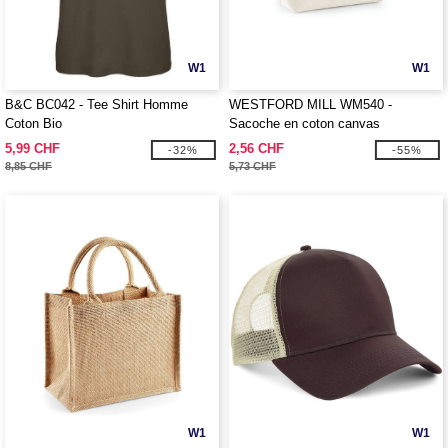
W1
W1
B&C BC042 - Tee Shirt Homme
WESTFORD MILL WM540 -
Coton Bio
Sacoche en coton canvas
5,99 CHF
2,56 CHF
-32%
-55%
8,85 CHF
5,73 CHF
W1
W1