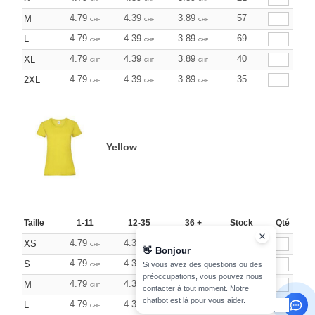
4.79
4.39
3.89
57
M
CHF
CHF
CHF
4.79
4.39
3.89
69
L
CHF
CHF
CHF
4.79
4.39
3.89
40
XL
CHF
CHF
CHF
4.79
4.39
3.89
35
2XL
CHF
CHF
CHF
Yellow
Taille
1-11
12-35
36 +
Stock
Qté
4.79
4.39
3.89
81
XS
CHF
CHF
CHF
👋
Bonjour
4.79
4.39
3.89
75
S
Si vous avez des questions ou des
CHF
CHF
CHF
préoccupations, vous pouvez nous
4.79
4.39
3.89
125
M
CHF
CHF
CHF
contacter à tout moment. Notre
chatbot est là pour vous aider.
4.79
4.39
3.89
149
L
CHF
CHF
CHF