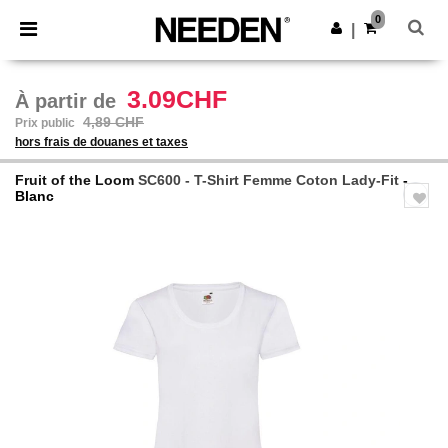
×
Appli Needen
0
Obtenir l'appli
|
Meilleurs prix sur l’app !
3.09CHF
À partir de
4,89 CHF
Prix public
hors frais de douanes et taxes
Fruit of the Loom
SC600 - T-Shirt Femme Coton Lady-Fit
-
Blanc
Previous
Next