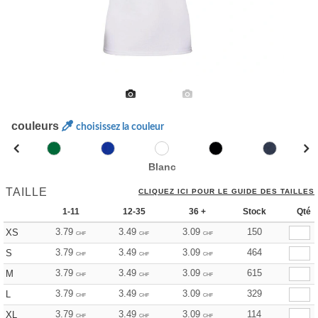
couleurs
choisissez la couleur
Blanc
TAILLE
CLIQUEZ ICI POUR LE GUIDE DES TAILLES
1-11
12-35
36 +
Stock
Qté
3.79
3.49
3.09
150
XS
CHF
CHF
CHF
3.79
3.49
3.09
464
S
CHF
CHF
CHF
3.79
3.49
3.09
615
M
CHF
CHF
CHF
3.79
3.49
3.09
329
L
CHF
CHF
CHF
3.79
3.49
3.09
114
XL
CHF
CHF
CHF