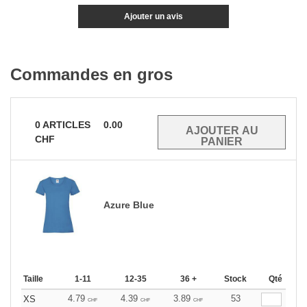
Ajouter un avis
Commandes en gros
0
ARTICLES
0.00
CHF
Azure Blue
Taille
1-11
12-35
36 +
Stock
Qté
4.79
4.39
3.89
53
XS
CHF
CHF
CHF