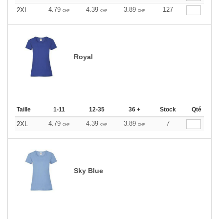
4.79
4.39
3.89
127
2XL
CHF
CHF
CHF
Royal
Taille
1-11
12-35
36 +
Stock
Qté
4.79
4.39
3.89
7
2XL
CHF
CHF
CHF
Sky Blue