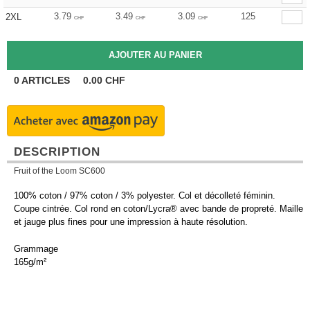
3.79
3.49
3.09
125
2XL
CHF
CHF
CHF
0
ARTICLES
0.00
CHF
DESCRIPTION
Fruit of the Loom SC600
100% coton / 97% coton / 3% polyester. Col et décolleté féminin.
Coupe cintrée. Col rond en coton/Lycra® avec bande de propreté. Maille
et jauge plus fines pour une impression à haute résolution.
Grammage
165g/m²