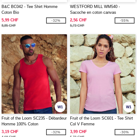
B&C BC042 - Tee Shirt Homme
WESTFORD MILL WM540 -
Coton Bio
Sacoche en coton canvas
5,99 CHF
2,56 CHF
-32%
-55%
8,85 CHF
5,73 CHF
W1
W1
Fruit of the Loom SC235 - Débardeur
Fruit of the Loom SC601 - Tee Shirt
Homme 100% Coton
Col V Femme
3,19 CHF
3,99 CHF
-32%
-30%