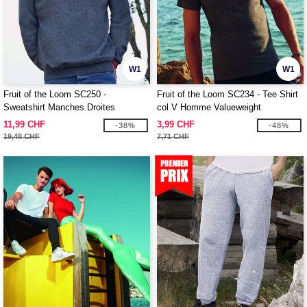
W1
W1
Fruit of the Loom SC250 -
Fruit of the Loom SC234 - Tee Shirt
Sweatshirt Manches Droites
col V Homme Valueweight
11,99 CHF
3,99 CHF
-38%
-48%
19,48 CHF
7,71 CHF