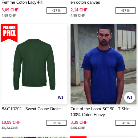
Femme Coton Lady-Fit
en coton canvas
3,09 CHF
2,14 CHF
-37%
-57%
4,89 CHF
4,95 CHF
W1
W1
B&C ID202 - Sweat Coupe Droite
Fruit of the Loom SC190 - T-Shirt
100% Coton Heavy
10,99 CHF
3,39 CHF
-30%
-49%
15,73 CHF
6,66 CHF