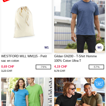
W1
W1
WESTFORD MILL WM115 - Petit
Gildan GN200 - T-Shirt Homme
sac en coton
100% Coton Ultra-T
0,69 CHF
4,19 CHF
-79%
-57%
3,23 CHF
9,79 CHF