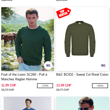
4,68 CHF
5,73 CHF
W1
W1
Fruit of the Loom SC260 - Pull à
B&C BCID2 - Sweat Col Rond Coton
Manches Raglan Homme
11,99 CHF
13,99 CHF
-24%
-48%
15,73 CHF
26,77 CHF