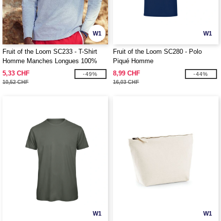
W1
W1
Fruit of the Loom SC233 - T-Shirt
Fruit of the Loom SC280 - Polo
Homme Manches Longues 100%
Piqué Homme
coton
5,33 CHF
8,99 CHF
-49%
-44%
10,52 CHF
16,03 CHF
W1
W1