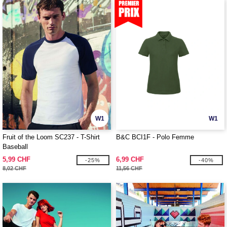
W1
W1
Fruit of the Loom SC237 - T-Shirt
B&C BCI1F - Polo Femme
Baseball
5,99 CHF
6,99 CHF
-25%
-40%
8,02 CHF
11,56 CHF