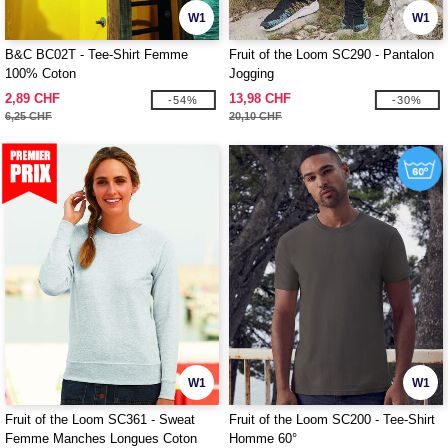
W1
W1
B&C BC02T - Tee-Shirt Femme
Fruit of the Loom SC290 - Pantalon
100% Coton
Jogging
2,89 CHF
13,98 CHF
-54%
-30%
6,25 CHF
20,10 CHF
W1
W1
Fruit of the Loom SC361 - Sweat
Fruit of the Loom SC200 - Tee-Shirt
Femme Manches Longues Coton
Homme 60°