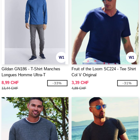
W1
W1
Gildan GN186 - T-Shirt Manches
Fruit of the Loom SC224 - Tee Shirt
Longues Homme Ultra-T
Col V Original
8,99 CHF
3,39 CHF
-33%
-31%
13,44 CHF
4,89 CHF