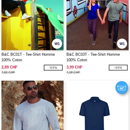
W1
W1
B&C BC01T - Tee-Shirt Homme
B&C BC03T - Tee-Shirt Homme
100% Coton
100% Coton
2,89 CHF
3,99 CHF
-64%
-44%
7,92 CHF
7,18 CHF