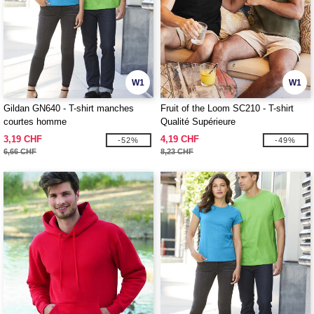
W1
W1
Gildan GN640 - T-shirt manches
Fruit of the Loom SC210 - T-shirt
courtes homme
Qualité Supérieure
3,19 CHF
4,19 CHF
-52%
-49%
6,66 CHF
8,23 CHF