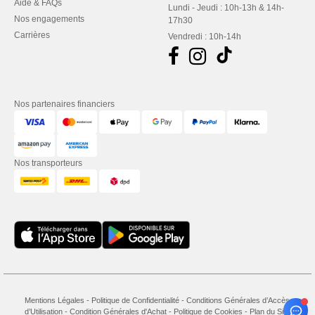
Aide & FAQs
Lundi - Jeudi : 10h-13h & 14h-
Nos engagements
17h30
Carrières
Vendredi : 10h-14h
Nos partenaires financiers
Nos transporteurs
Mentions Légales
-
Politique de Confidentialité
-
Conditions Générales d’Accès et
d’Utilisation
-
Condition Générales d'Achat
-
Politique de Cookies
-
Plan du Site