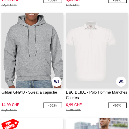
-50%
-54%
22,08 CHF
6,66 CHF
W1
W1
Gildan GN940 - Sweat à capuche
B&C BCID1 - Polo Homme Manches
Courtes
14,99 CHF
6,99 CHF
-52%
-50%
31,45 CHF
13,86 CHF