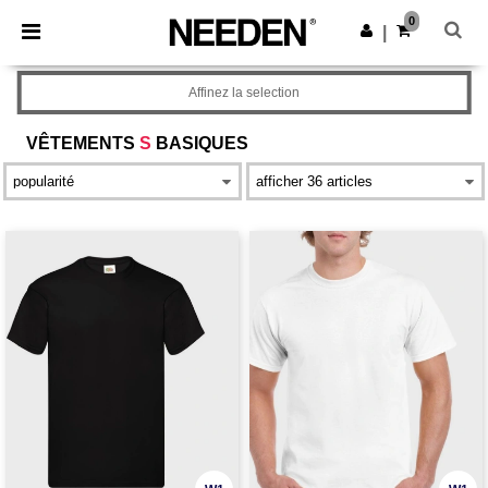
×
Appli Needen
0
Obtenir l'appli
|
Meilleurs prix sur l’app !
Affinez la selection
VÊTEMENTS
S
BASIQUES