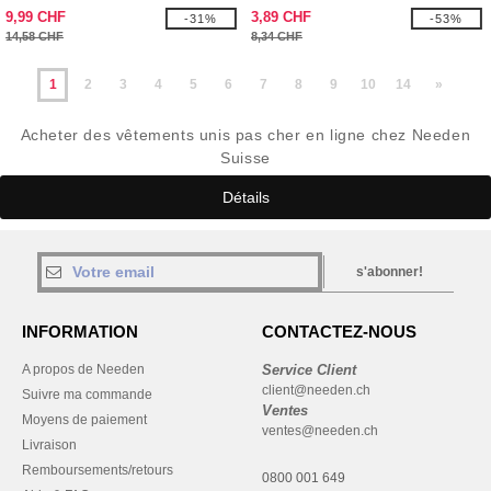
9,99 CHF
3,89 CHF
-31%
-53%
14,58 CHF
8,34 CHF
1
2
3
4
5
6
7
8
9
10
14
»
Acheter des vêtements unis pas cher en ligne chez Needen
Suisse
Détails
s'abonner!
INFORMATION
CONTACTEZ-NOUS
A propos de Needen
Service Client
client@needen.ch
Suivre ma commande
Ventes
Moyens de paiement
ventes@needen.ch
Livraison
Remboursements/retours
0800 001 649