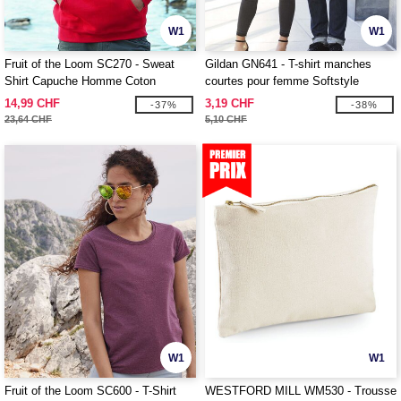
W1
W1
Fruit of the Loom SC270 - Sweat
Gildan GN641 - T-shirt manches
Shirt Capuche Homme Coton
courtes pour femme Softstyle
14,99 CHF
3,19 CHF
-37%
-38%
23,64 CHF
5,10 CHF
W1
W1
Fruit of the Loom SC600 - T-Shirt
WESTFORD MILL WM530 - Trousse