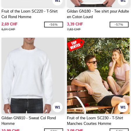
W1
W1
Fruit of the Loom SC220 - T-Shirt
Gildan GN180 - Tee shirt pour Adulte
Col Rond Homme
en Coton Lourd
2,69 CHF
3,39 CHF
-56%
-57%
6,04 CHF
7,92 CHF
W1
W1
Gildan GN910 - Sweat Col Rond
Fruit of the Loom SC230 - T-Shirt
Homme
Manches Courtes Homme
10,99 CHF
3,09 CHF