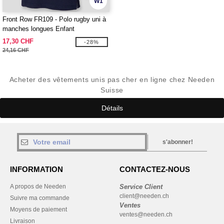
W1
Front Row FR109 - Polo rugby uni à
manches longues Enfant
17,30 CHF
-28%
24,16 CHF
Acheter des vêtements unis pas cher en ligne chez Needen
Suisse
Détails
s'abonner!
INFORMATION
CONTACTEZ-NOUS
A propos de Needen
Service Client
client@needen.ch
Suivre ma commande
Ventes
Moyens de paiement
ventes@needen.ch
Livraison