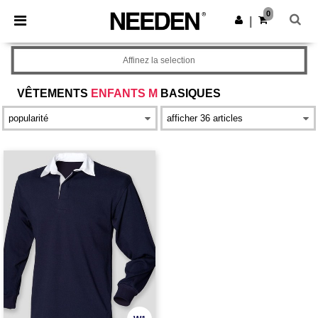
×
Appli Needen
0
Obtenir l'appli
|
Meilleurs prix sur l’app !
Affinez la selection
VÊTEMENTS
ENFANTS M
BASIQUES