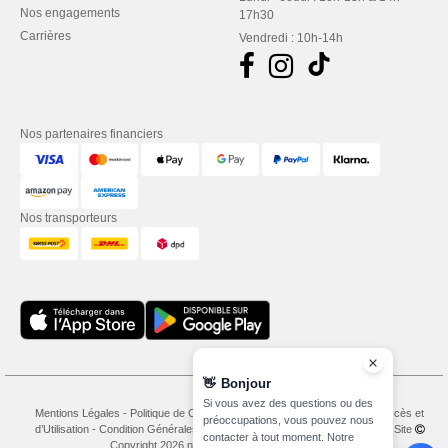
Nos engagements
17h30
Carrières
Vendredi : 10h-14h
Nos partenaires financiers
Nos transporteurs
👋
Bonjour
Si vous avez des questions ou des
Mentions Légales
-
Politique de Confidentialité
-
Conditions Générales d’Accès et
préoccupations, vous pouvez nous
d’Utilisation
-
Condition Générales d'Achat
-
Politique de Cookies
-
Plan du Site
contacter à tout moment. Notre
Copyright 2026 needen.ch - Tous droits réservés