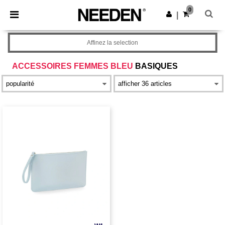
×
Appli Needen
0
Obtenir l'appli
|
Meilleurs prix sur l’app !
Affinez la selection
ACCESSOIRES FEMMES BLEU
BASIQUES