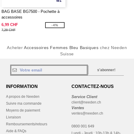
W1
BAG BASE BG7500 - Pochette à
accessoires
6,99 CHF
-4%
7,29 CHF
Acheter
Accessoires Femmes Bleu Basiques
chez Needen
Suisse
s'abonner!
INFORMATION
CONTACTEZ-NOUS
A propos de Needen
Service Client
client@needen.ch
Suivre ma commande
Ventes
Moyens de paiement
ventes@needen.ch
Livraison
Remboursements/retours
0800 001 649
Aide & FAQs
Lundi - Jeudi : 10h-13h & 14h-