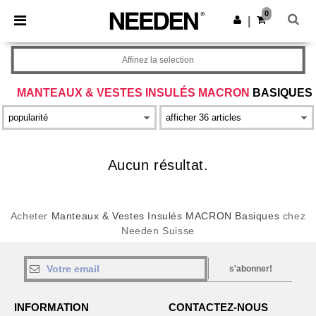
×
Appli Needen
0
Obtenir l'appli
|
Meilleurs prix sur l’app !
Affinez la selection
MANTEAUX & VESTES INSULÉS MACRON
BASIQUES
Aucun résultat.
Acheter
Manteaux & Vestes Insulés MACRON Basiques
chez
Needen Suisse
s'abonner!
INFORMATION
CONTACTEZ-NOUS