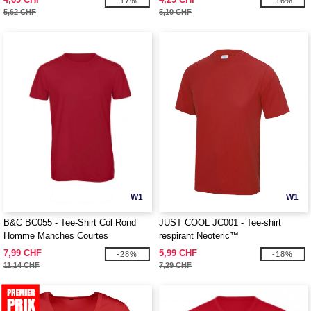
-17%
-16%
5,62 CHF
5,10 CHF
W1
W1
B&C BC055 - Tee-Shirt Col Rond
JUST COOL JC001 - Tee-shirt
Homme Manches Courtes
respirant Neoteric™
7,99 CHF
5,99 CHF
-28%
-18%
11,14 CHF
7,29 CHF