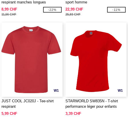
respirant manches longues
sport homme
Neoteric™
8,99 CHF
22,99 CHF
-22%
-11%
11,56 CHF
25,93 CHF
W1
W1
JUST COOL JC020J - Tee-shirt
STARWORLD SW835N - T-shirt
respirant
performance léger pour enfants
5,99 CHF
3,39 CHF