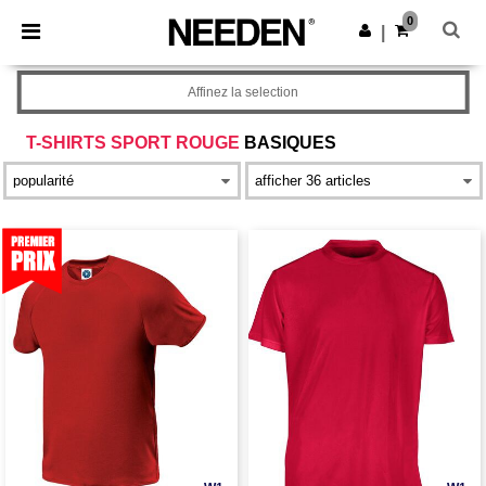
×
Appli Needen
0
Obtenir l'appli
|
Meilleurs prix sur l’app !
Affinez la selection
T-SHIRTS SPORT ROUGE
BASIQUES