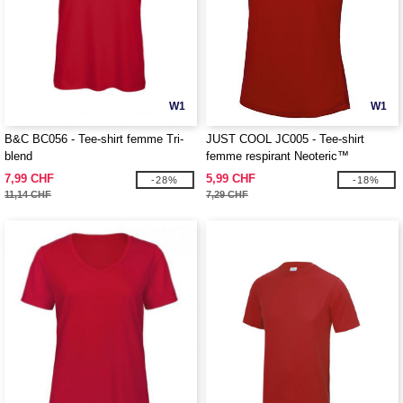
W1
W1
B&C BC056 - Tee-shirt femme Tri-
JUST COOL JC005 - Tee-shirt
blend
femme respirant Neoteric™
7,99 CHF
5,99 CHF
-28%
-18%
11,14 CHF
7,29 CHF