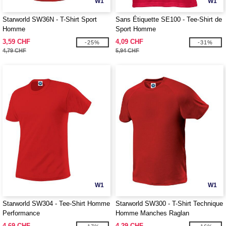
W1
W1
Starworld SW36N - T-Shirt Sport
Sans Étiquette SE100 - Tee-Shirt de
Homme
Sport Homme
3,59 CHF
4,09 CHF
-25%
-31%
4,79 CHF
5,94 CHF
W1
W1
Starworld SW304 - Tee-Shirt Homme
Starworld SW300 - T-Shirt Technique
Performance
Homme Manches Raglan
4,69 CHF
4,29 CHF