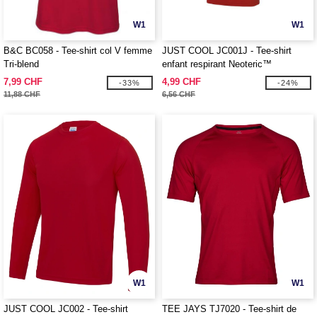
W1
W1
B&C BC058 - Tee-shirt col V femme
JUST COOL JC001J - Tee-shirt
Tri-blend
enfant respirant Neoteric™
7,99 CHF
4,99 CHF
-33%
-24%
11,88 CHF
6,56 CHF
W1
W1
JUST COOL JC002 - Tee-shirt
TEE JAYS TJ7020 - Tee-shirt de