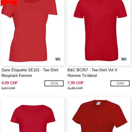
W1
W1
Sans Étiquette SE101 - Tee-Shirt
B&C BC057 - Tee-Shirt Vol V
Respirant Femme
Homme Tri-blend
4,09 CHF
7,99 CHF
-31%
-33%
5,94 CHF
11,88 CHF