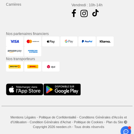
Carrières
Vendredi : 10h-14h
Nos partenaires financiers
Nos transporteurs
Mentions Légales
-
Politique de Confidentialité
-
Conditions Générales d’Accès et
d’Utilisation
-
Condition Générales d'Achat
-
Politique de Cookies
-
Plan du Site
Copyright 2026 needen.ch - Tous droits réservés