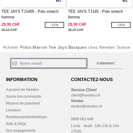
W1
W1
TEE JAYS TJ1405 - Polo stretch
TEE JAYS TJ145 - Polo stretch
homme
femme
29,99 CHF
29,99 CHF
-15%
-15%
35,10 CHF
35,10 CHF
Acheter
Polos Marron Tee Jays Basiques
chez Needen Suisse
s'abonner!
INFORMATION
CONTACTEZ-NOUS
A propos de Needen
Service Client
client@needen.ch
Suivre ma commande
Ventes
Moyens de paiement
ventes@needen.ch
Livraison
Remboursements/retours
0800 001 649
Aide & FAQs
Lundi - Jeudi : 10h-13h & 14h-
Nos engagements
17h30