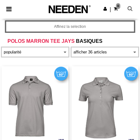
×
Appli Needen
0
Obtenir l'appli
|
Meilleurs prix sur l’app !
Affinez la selection
POLOS MARRON TEE JAYS
BASIQUES