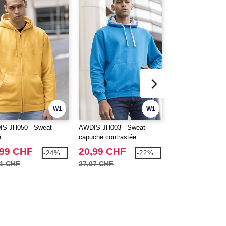
W1
W1
S JH050 - Sweat
AWDIS JH003 - Sweat
AWDIS JH080 - 
é
capuche contrastée
court 330
,99 CHF
20,99 CHF
18,99 CHF
-24%
-22%
41 CHF
27,07 CHF
24,37 CHF