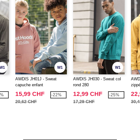
W1
W1
W1
AWDIS JH01J - Sweat
AWDIS JH030 - Sweat col
AWDI
capuche enfant
rond 280
zipp
15,99 CHF
12,99 CHF
22
0%
-22%
-25%
20,62 CHF
17,29 CHF
30,