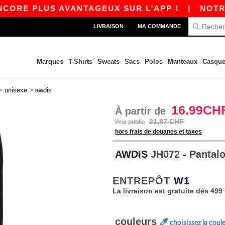
 PLUS AVANTAGEUX SUR L’APP !
|
NOTRE APP 
LIVRAISON
MA COMMANDE
Marques
T-Shirts
Sweats
Sacs
Polos
Manteaux
Casque
>
>
unisexe
awdis
16.99CH
À partir de
21,87 CHF
Prix public
hors frais de douanes et taxes
AWDIS
JH072 - Pantal
ENTREPÔT
W1
La livraison est gratuite dès 499
couleurs
choisissez la coul