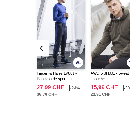
W1
Finden & Hales LV881 -
AWDIS JH001 - Sweat
Pantalon de sport slim
capuche
27,99 CHF
15,99 CHF
-24%
-3
36,76 CHF
22,91 CHF