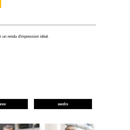
r un rendu d'impression idéal.
exe
awdis