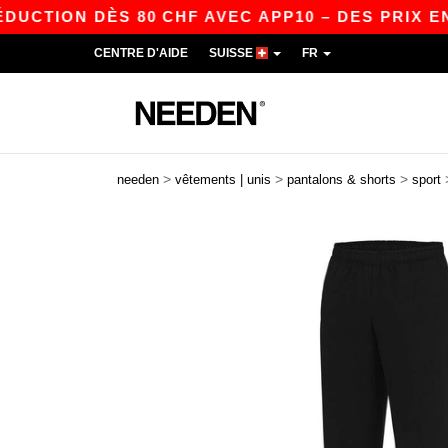
ION DÈS 80 CHF AVEC APP10 – DES PRIX ENCORE
CENTRE D'AIDE
SUISSE
FR
>
>
>
needen
vêtements | unis
pantalons & shorts
sport