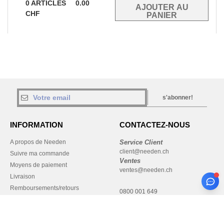
0
ARTICLES
0.00
CHF
s'abonner!
INFORMATION
CONTACTEZ-NOUS
A propos de Needen
Service Client
client@needen.ch
Suivre ma commande
Ventes
Moyens de paiement
ventes@needen.ch
Livraison
Remboursements/retours
0800 001 649
Aide & FAQs
Lundi - Jeudi : 10h-13h & 14h-
Nos engagements
17h30
Carrières
Vendredi : 10h-14h