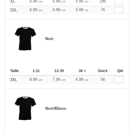
6.99
6.99
5.99
196
XL
CHF
CHF
CHF
6.99
6.99
5.99
76
2XL
CHF
CHF
CHF
Noir
Taille
1-11
12-35
36 +
Stock
Qté
8.99
7.99
6.99
56
3XL
CHF
CHF
CHF
Noir/Blanc