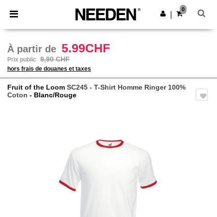
×
Appli Needen
0
Obtenir l'appli
|
Meilleurs prix sur l’app !
5.99CHF
À partir de
9,90 CHF
Prix public
hors frais de douanes et taxes
Fruit of the Loom
SC245 - T-Shirt Homme Ringer 100%
Coton
- Blanc/Rouge
Previous
Next