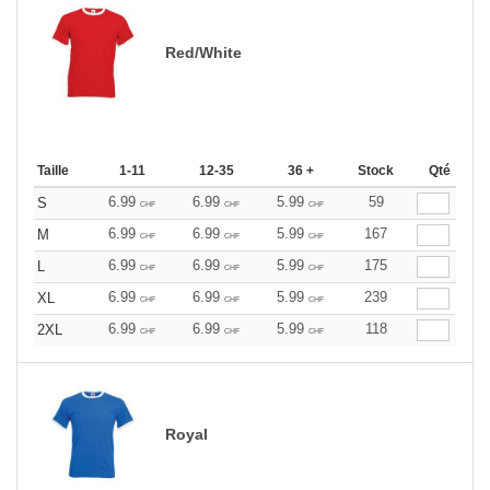
Red/White
Taille
1-11
12-35
36 +
Stock
Qté
6.99
6.99
5.99
59
S
CHF
CHF
CHF
6.99
6.99
5.99
167
M
CHF
CHF
CHF
6.99
6.99
5.99
175
L
CHF
CHF
CHF
6.99
6.99
5.99
239
XL
CHF
CHF
CHF
6.99
6.99
5.99
118
2XL
CHF
CHF
CHF
Royal