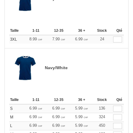
Taille
1-11
12-35
36 +
Stock
Qté
8.99
7.99
6.99
24
3XL
CHF
CHF
CHF
Navy/White
Taille
1-11
12-35
36 +
Stock
Qté
6.99
6.99
5.99
136
S
CHF
CHF
CHF
6.99
6.99
5.99
324
M
CHF
CHF
CHF
6.99
6.99
5.99
450
L
CHF
CHF
CHF