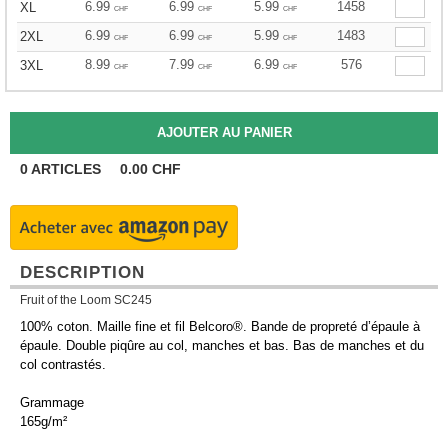
6.99
6.99
5.99
1458
XL
CHF
CHF
CHF
6.99
6.99
5.99
1483
2XL
CHF
CHF
CHF
8.99
7.99
6.99
576
3XL
CHF
CHF
CHF
0
ARTICLES
0.00
CHF
DESCRIPTION
Fruit of the Loom SC245
100% coton. Maille fine et fil Belcoro®. Bande de propreté d’épaule à
épaule. Double piqûre au col, manches et bas. Bas de manches et du
col contrastés.
Grammage
165g/m²