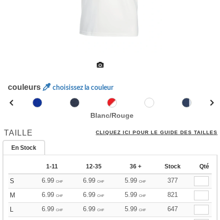
couleurs
choisissez la couleur
Blanc/Rouge
TAILLE
CLIQUEZ ICI POUR LE GUIDE DES TAILLES
En Stock
1-11
12-35
36 +
Stock
Qté
6.99
6.99
5.99
377
S
CHF
CHF
CHF
6.99
6.99
5.99
821
M
CHF
CHF
CHF
6.99
6.99
5.99
647
L
CHF
CHF
CHF