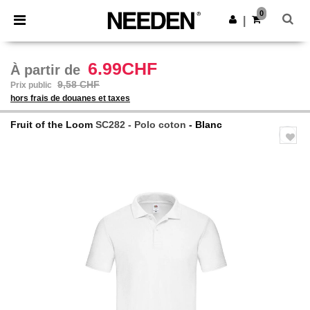
×
Appli Needen
0
Obtenir l'appli
|
Meilleurs prix sur l’app !
6.99CHF
À partir de
9,58 CHF
Prix public
hors frais de douanes et taxes
Fruit of the Loom
SC282 - Polo coton
- Blanc
Previous
Next