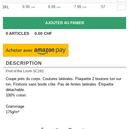
9.99
8.99
7.99
57
3XL
CHF
CHF
CHF
0
ARTICLES
0.00
CHF
DESCRIPTION
Fruit of the Loom SC282
Coupe près du corps. Coutures latérales. Plaquette 2 boutons ton sur
ton. Finitions sans bords côte. Pas de fentes latérales. Étiquette
détachable.
100% coton.
Grammage
175g/m²