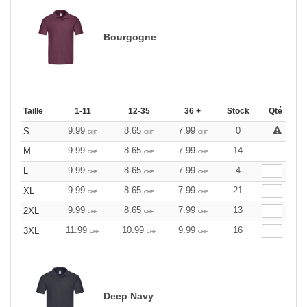
Bourgogne
Taille
1-11
12-35
36 +
Stock
Qté
9.99
8.65
7.99
0
S
CHF
CHF
CHF
9.99
8.65
7.99
14
M
CHF
CHF
CHF
9.99
8.65
7.99
4
L
CHF
CHF
CHF
9.99
8.65
7.99
21
XL
CHF
CHF
CHF
9.99
8.65
7.99
13
2XL
CHF
CHF
CHF
11.99
10.99
9.99
16
3XL
CHF
CHF
CHF
Deep Navy