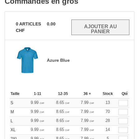
Commandes en gros
0
ARTICLES
0.00
CHF
Azure Blue
Taille
1-11
12-35
36 +
Stock
Qté
9.99
8.65
7.99
13
S
CHF
CHF
CHF
9.99
8.65
7.99
70
M
CHF
CHF
CHF
9.99
8.65
7.99
28
L
CHF
CHF
CHF
9.99
8.65
7.99
14
XL
CHF
CHF
CHF
9.99
8.65
7.99
5
2XL