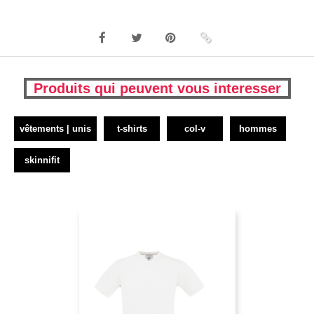
Produits qui peuvent vous interesser
vêtements | unis
t-shirts
col-v
hommes
skinnifit