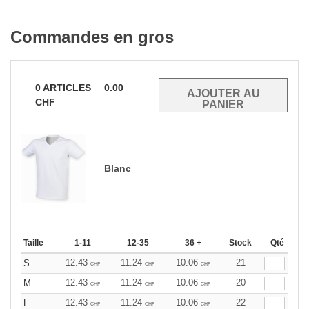
Commandes en gros
0
ARTICLES
0.00
CHF
Blanc
Taille
1-11
12-35
36 +
Stock
Qté
12.43
11.24
10.06
21
S
CHF
CHF
CHF
12.43
11.24
10.06
20
M
CHF
CHF
CHF
12.43
11.24
10.06
22
L
CHF
CHF
CHF