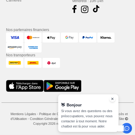
Carrières
Vendredi : 10h-14h
Nos partenaires financiers
Nos transporteurs
👋
Bonjour
Si vous avez des questions ou des
Mentions Légales
-
Politique de Confidentialité
-
Conditions Générales d’Accès et
préoccupations, vous pouvez nous
d’Utilisation
-
Condition Générales d'Achat
-
Politique de Cookies
-
Plan du Site
contacter à tout moment. Notre
Copyright 2026 needen.ch - Tous droits réservés
chatbot est là pour vous aider.