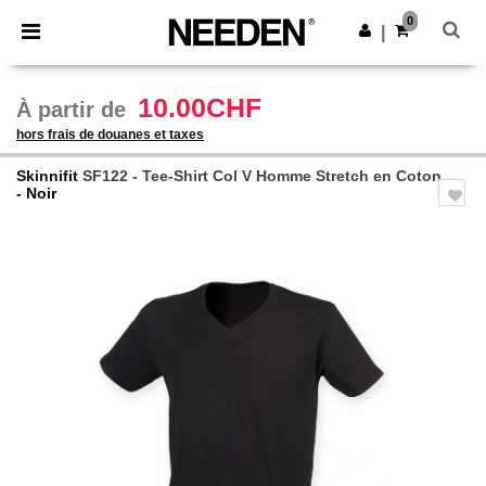
×
Appli Needen
0
Obtenir l'appli
|
Meilleurs prix sur l’app !
10.00CHF
À partir de
hors frais de douanes et taxes
Skinnifit
SF122 - Tee-Shirt Col V Homme Stretch en Coton
- Noir
Previous
Next