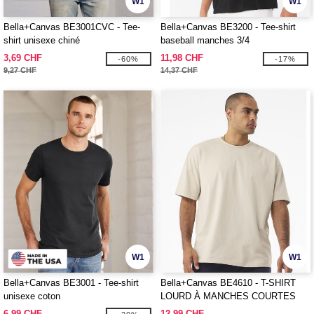
W1
W1
Bella+Canvas BE3001CVC - Tee-
Bella+Canvas BE3200 - Tee-shirt
shirt unisexe chiné
baseball manches 3/4
3,69 CHF
11,98 CHF
-60%
-17%
9,27 CHF
14,37 CHF
W1
W1
Bella+Canvas BE3001 - Tee-shirt
Bella+Canvas BE4610 - T-SHIRT
unisexe coton
LOURD À MANCHES COURTES
UNISEXE
6,99 CHF
12,99 CHF