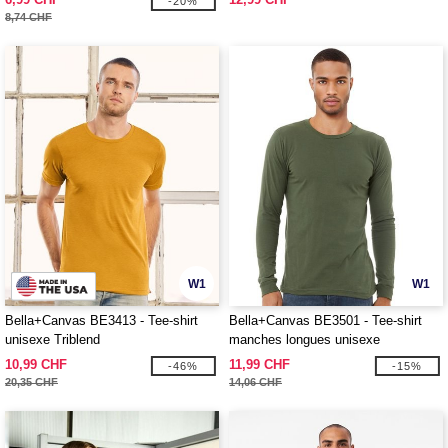
-20%
8,74 CHF
W1
W1
Bella+Canvas BE3413 - Tee-shirt
Bella+Canvas BE3501 - Tee-shirt
unisexe Triblend
manches longues unisexe
10,99 CHF
11,99 CHF
-46%
-15%
20,35 CHF
14,06 CHF