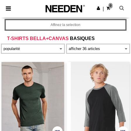
×
Appli Needen
0
Obtenir l'appli
|
Meilleurs prix sur l’app !
Affinez la selection
T-SHIRTS BELLA+CANVAS
BASIQUES