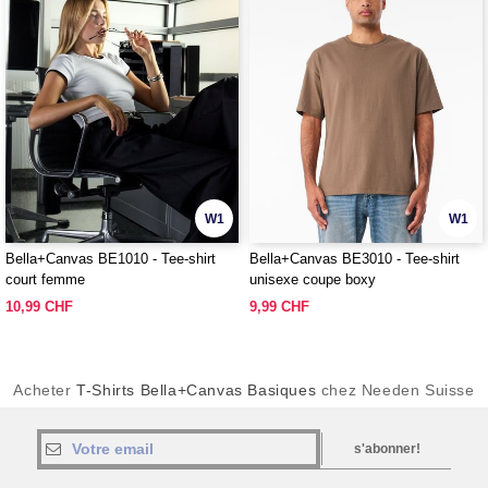
W1
W1
Bella+Canvas BE1010 - Tee-shirt
Bella+Canvas BE3010 - Tee-shirt
court femme
unisexe coupe boxy
10,99 CHF
9,99 CHF
Acheter
T-Shirts Bella+Canvas Basiques
chez Needen Suisse
s'abonner!