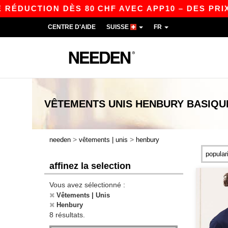
RÉDUCTION DÈS 80 CHF AVEC APP10 – DES PRIX 
CENTRE D'AIDE
SUISSE
FR
VÊTEMENTS UNIS HENBURY
BASIQU
>
>
needen
vêtements | unis
henbury
affinez la selection
Vous avez sélectionné :
Vêtements | Unis
Henbury
8 résultats.