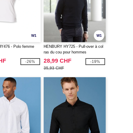
W1
W1
476 - Polo femme
HENBURY HY725 - Pull-over à col
ras du cou pour hommes
CHF
28,99 CHF
-26%
-19%
35,93 CHF