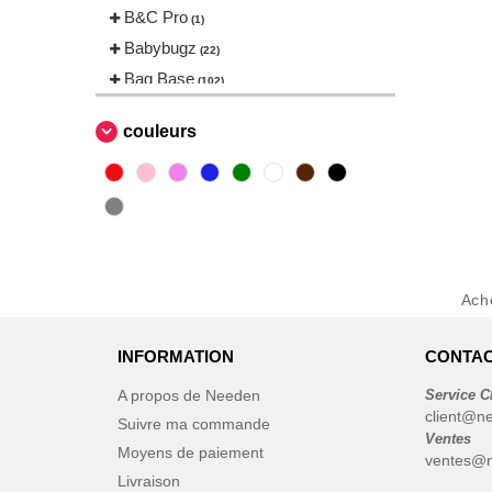
B&C Pro
(1)
Babybugz
(22)
Bag Base
(102)
Beechfield
(144)
couleurs
Bella+Canvas
(18)
Black&Match
(2)
Build Your Brand
(83)
CLUBCLASS
(2)
ECOLOGIE
(2)
ESTEX
(6)
Ach
EXCD BY PROMODORO
(5)
FRUIT OF THE LOOM VINTAGE
INFORMATION
CONTAC
(4)
A propos de Needen
Service C
Finden & Hales
(15)
client@n
Suivre ma commande
Flexfit
Ventes
(104)
Moyens de paiement
ventes@
Front row
(16)
Livraison