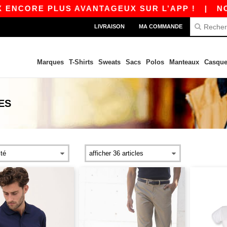
ENCORE PLUS AVANTAGEUX SUR L’APP !
|
NOTR
LIVRAISON
MA COMMANDE
Marques
T-Shirts
Sweats
Sacs
Polos
Manteaux
Casque
ES