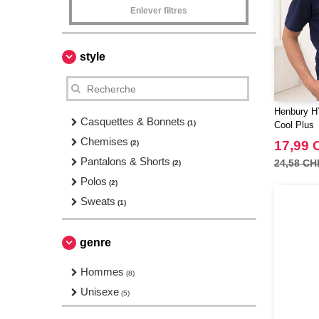
Enlever filtres
style
Henbury H
Casquettes & Bonnets
(1)
Cool Plus
Chemises
17,99 
(2)
Pantalons & Shorts
24,58 CH
(2)
Polos
(2)
Sweats
(1)
genre
Hommes
(8)
Unisexe
(5)