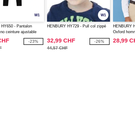
W1
W1
Y650 - Pantalon
HENBURY HY729 - Pull col zippé
HENBURY H
o ceinture ajustable
Oxford hom
CHF
32,99 CHF
28,99 
-23%
-26%
F
44,57 CHF