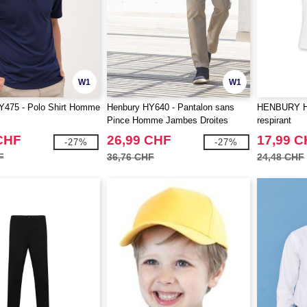
W1
W1
Y475 - Polo Shirt Homme
Henbury HY640 - Pantalon sans
HENBURY HY
Pince Homme Jambes Droites
respirant
CHF
26,99 CHF
17,99 
-27%
-27%
F
36,76 CHF
24,48 CHF