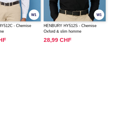
W1
W1
Y512C - Chemise
HENBURY HY512S - Chemise
me
Oxford & slim homme
CHF
28,99 CHF