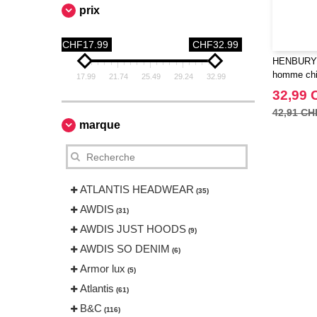
prix
CHF17.99
CHF32.99
HENBURY H
homme chin
17.99
21.74
25.49
29.24
32.99
32,99 
42,91 CH
marque
ATLANTIS HEADWEAR
(35)
AWDIS
(31)
AWDIS JUST HOODS
(9)
AWDIS SO DENIM
(6)
Armor lux
(5)
Atlantis
(61)
B&C
(116)