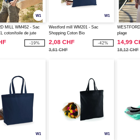
W1
W1
 MILL WM452 - Sac
Westford mill WM201 - Sac
WESTFORD 
L coton/toile de jute
Shopping Coton Bio
plage
HF
2,08 CHF
14,99 
-19%
-42%
3,61 CHF
18,12 CHF
W1
W1