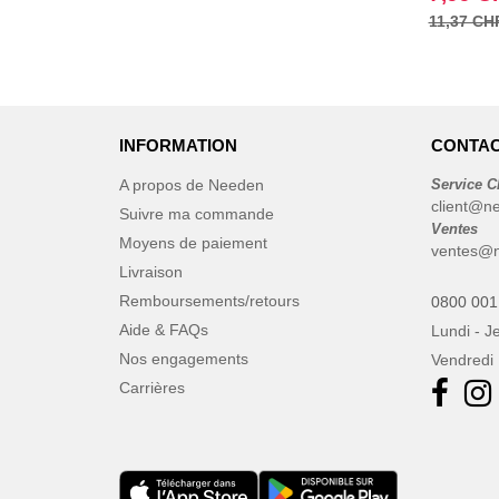
11,37 CH
INFORMATION
CONTAC
A propos de Needen
Service C
client@n
Suivre ma commande
Ventes
Moyens de paiement
ventes@
Livraison
Remboursements/retours
0800 001
Aide & FAQs
Lundi - J
Nos engagements
Vendredi 
Carrières