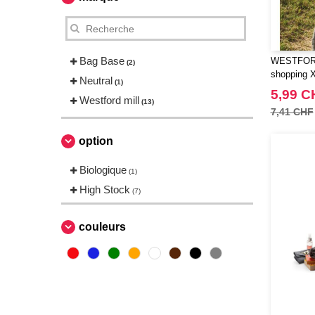
Bag Base
WESTFORD
(2)
shopping X
Neutral
(1)
5,99 C
Westford mill
(13)
7,41 CHF
option
Biologique
(1)
High Stock
(7)
couleurs