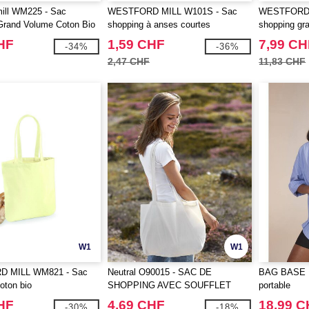
mill WM225 - Sac
WESTFORD MILL W101S - Sac
WESTFORD 
Grand Volume Coton Bio
shopping à anses courtes
shopping gr
HF
1,59 CHF
7,99 CH
-34%
-36%
2,47 CHF
11,83 CHF
W1
W1
 MILL WM821 - Sac
Neutral O90015 - SAC DE
BAG BASE B
oton bio
SHOPPING AVEC SOUFFLET
portable
HF
4,69 CHF
18,99 
-30%
-18%