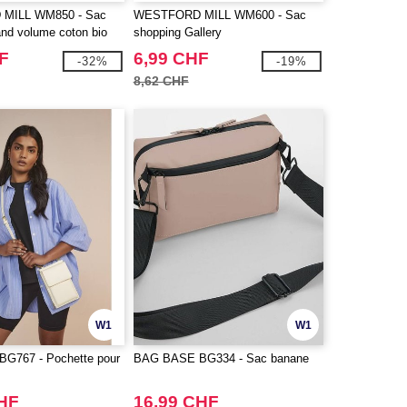
MILL WM850 - Sac
WESTFORD MILL WM600 - Sac
and volume coton bio
shopping Gallery
F
6,99 CHF
-32%
-19%
8,62 CHF
W1
W1
G767 - Pochette pour
BAG BASE BG334 - Sac banane
CHF
16,99 CHF