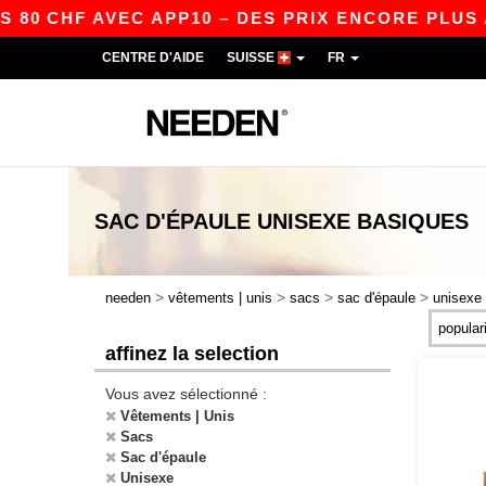
 CHF AVEC APP10 – DES PRIX ENCORE PLUS AVA
CENTRE D'AIDE
SUISSE
FR
SAC D'ÉPAULE UNISEXE
BASIQUES
>
>
>
>
needen
vêtements | unis
sacs
sac d'épaule
unisexe
affinez la selection
Vous avez sélectionné :
Vêtements | Unis
Sacs
Sac d'épaule
Unisexe