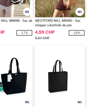
W1
W1
MILL WM680 - Sac de
WESTFORD MILL WM450 - Sac
shopper coton/toile de jute
CHF
4,59 CHF
-17%
-19%
5,64 CHF
W1
W1