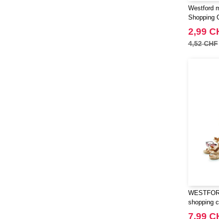
Westford 
Shopping 
2,99 C
4,52 CHF
WESTFORD
shopping c
7,99 C