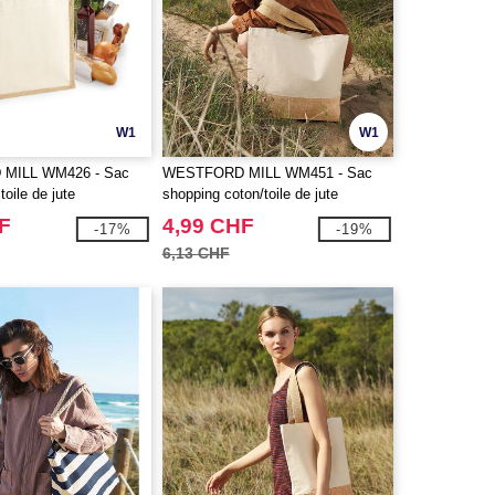
W1
W1
MILL WM426 - Sac
WESTFORD MILL WM451 - Sac
toile de jute
shopping coton/toile de jute
F
4,99 CHF
-17%
-19%
6,13 CHF