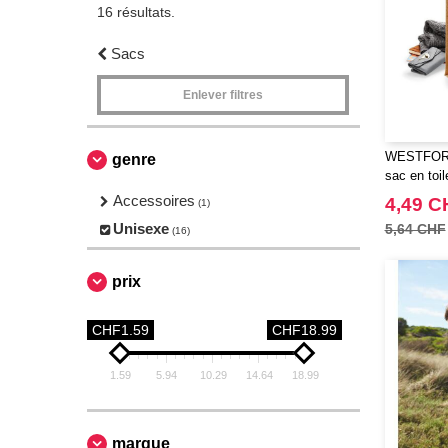
16 résultats.
Sacs
Enlever filtres
WESTFORD
genre
sac en toil
Accessoires
4,49 C
(1)
Unisexe
5,64 CHF
(16)
prix
CHF1.59
CHF18.99
1.59
5.94
10.29
14.64
18.99
marque