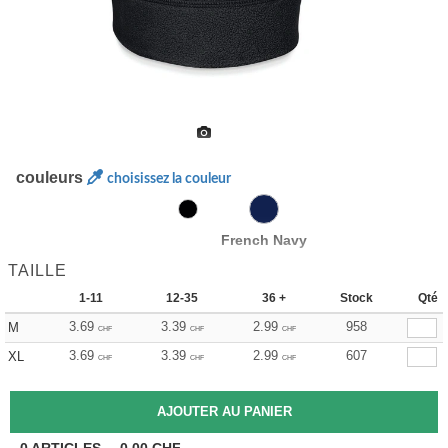
couleurs
choisissez la couleur
French Navy
TAILLE
1-11
12-35
36 +
Stock
Qté
3.69
3.39
2.99
958
M
CHF
CHF
CHF
3.69
3.39
2.99
607
XL
CHF
CHF
CHF