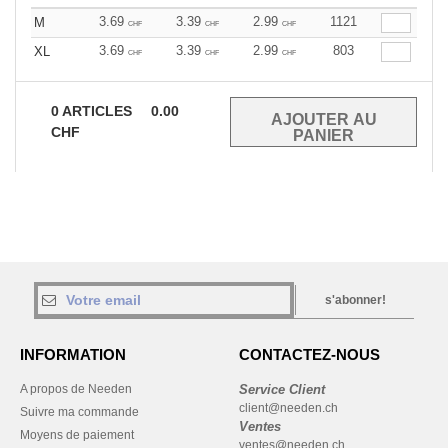
3.69
3.39
2.99
1121
M
CHF
CHF
CHF
3.69
3.39
2.99
803
XL
CHF
CHF
CHF
0
ARTICLES
0.00
CHF
s'abonner!
INFORMATION
CONTACTEZ-NOUS
A propos de Needen
Service Client
client@needen.ch
Suivre ma commande
Ventes
Moyens de paiement
ventes@needen.ch