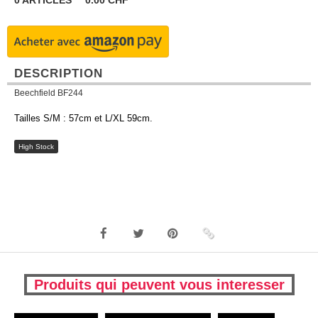
0
ARTICLES
0.00
CHF
DESCRIPTION
Beechfield BF244
Tailles S/M : 57cm et L/XL 59cm.
High Stock
Produits qui peuvent vous interesser