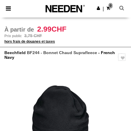
×
Appli Needen
0
Obtenir l'appli
|
Meilleurs prix sur l’app !
2.99CHF
À partir de
3,75 CHF
Prix public
hors frais de douanes et taxes
Beechfield
BF244 - Bonnet Chaud Suprafleece
- French
Navy
Previous
Next