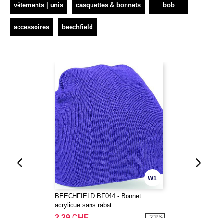
vêtements | unis
casquettes & bonnets
bob
accessoires
beechfield
W1
BEECHFIELD BF044 - Bonnet
acrylique sans rabat
2,39 CHF
-23%